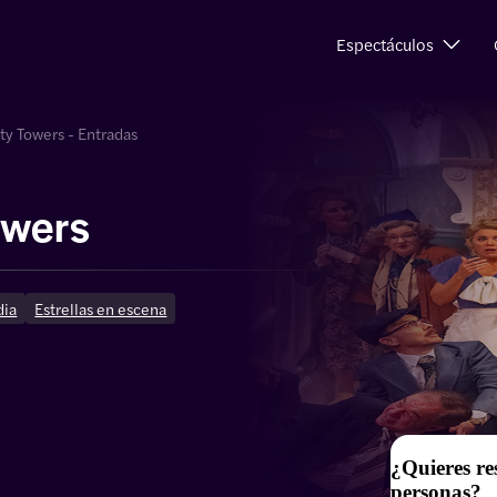
Espectáculos
ty Towers - Entradas
owers
ia
Estrellas en escena
¿Quieres re
personas?