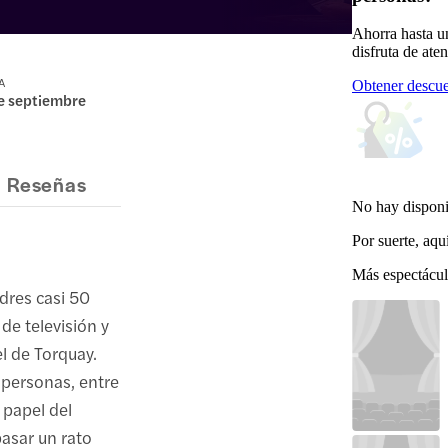
Ahorra hasta u
disfruta de ate
A
Obtener descue
e septiembre
Reseñas
No hay disponi
Por suerte, aqu
Más espectácul
dres casi 50
de televisión y
el de Torquay.
 personas, entre
 papel del
pasar un rato