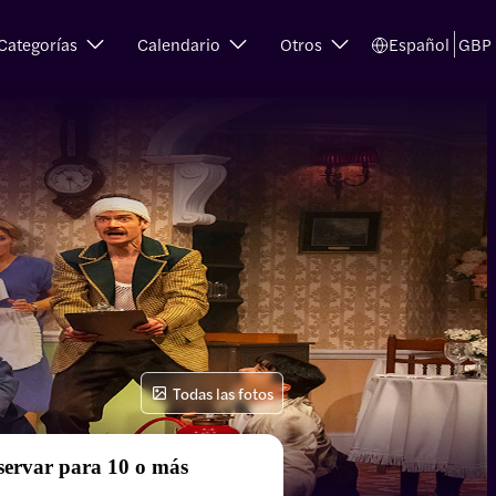
Categorías
Calendario
Otros
Español
GBP
Todas las fotos
servar para 10 o más