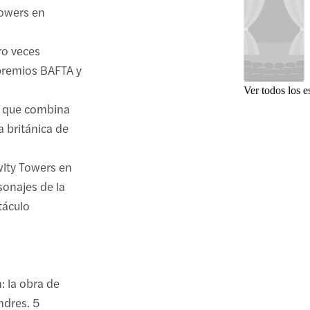
Towers en
ro veces
premios BAFTA y
Ver todos los e
a que combina
a británica de
wlty Towers en
sonajes de la
táculo
: la obra de
ndres. 5