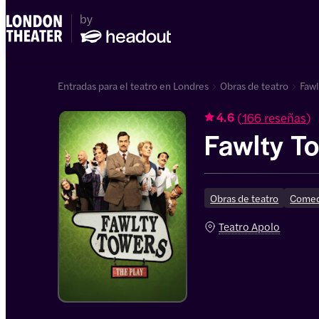
Entradas para el teatro en Londres
Obras de teatro
Fawl
(
166 reseñas
)
4.6
Fawlty T
Obras de teatro
Comed
Teatro Apolo