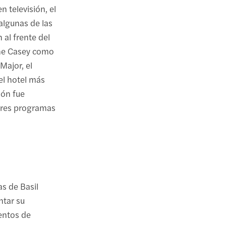
 televisión, el
algunas de las
al frente del
ane Casey como
Major, el
el hotel más
ión fue
jores programas
as de Basil
ntar su
tentos de