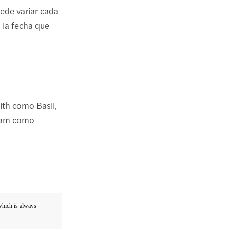
uede variar cada
 la fecha que
th como Basil,
ham como
 which is always