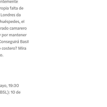
tantemente
ropia falta de
n Londres da
 huéspedes, el
turado camarero
ly por mantener
Conseguirá Basil
o costero? Mira
o.
ayo, 19:30
(BSL): 10 de