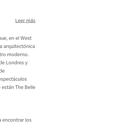
Leer más
ue, en el West
a arquitectónica
atro moderno.
 de Londres y
 de
 espectáculos
 están The Belle
a encontrar los