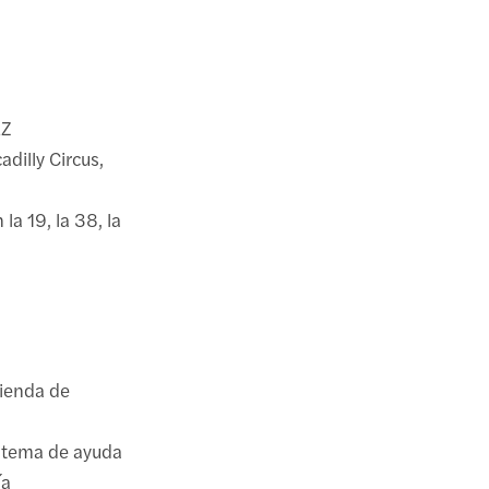
EZ
dilly Circus,
la 19, la 38, la
tienda de
sistema de ayuda
ía