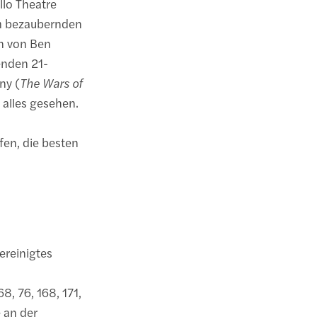
llo Theatre
em bezaubernden
n von Ben
enden 21-
ny (
The Wars of
 alles gesehen.
fen, die besten
reinigtes
8, 76, 168, 171,
e an der