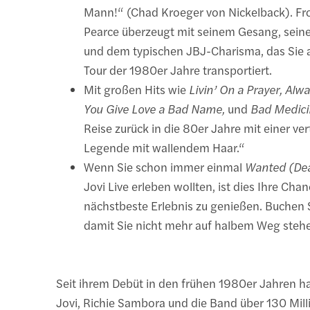
Mann!“ (Chad Kroeger von Nickelback). F
Pearce überzeugt mit seinem Gesang, seine
und dem typischen JBJ-Charisma, das Sie a
Tour der 1980er Jahre transportiert.
Mit großen Hits wie
Livin’ On a Prayer, Alway
You Give Love a Bad Name,
und
Bad Medic
Reise zurück in die 80er Jahre mit einer v
Legende mit wallendem Haar.“
Wenn Sie schon immer einmal
Wanted (Dea
Jovi Live erleben wollten, ist dies Ihre Chan
nächstbeste Erlebnis zu genießen. Buchen S
damit Sie nicht mehr auf halbem Weg stehe
Seit ihrem Debüt in den frühen 1980er Jahren 
Jovi, Richie Sambora und die Band über 130 Mil