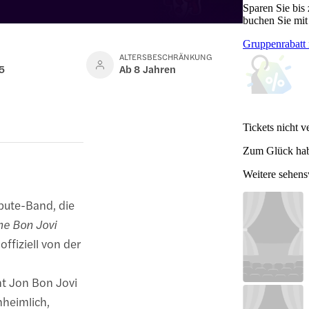
Sparen Sie bis
buchen Sie mit
Gruppenrabatt 
ALTERSBESCHRÄNKUNG
5
Ab 8 Jahren
Tickets nicht v
Zum Glück hab
Weitere sehen
ibute-Band, die
he Bon Jovi
offiziell von der
t Jon Bon Jovi
nheimlich,