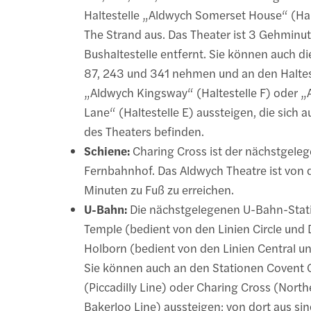
Haltestelle „Aldwych Somerset House“ (Hal
The Strand aus. Das Theater ist 3 Gehminu
Bushaltestelle entfernt. Sie können auch die
87, 243 und 341 nehmen und an den Haltes
„Aldwych Kingsway“ (Haltestelle F) oder „
Lane“ (Haltestelle E) aussteigen, die sich a
des Theaters befinden.
Schiene:
Charing Cross ist der nächstgele
Fernbahnhof. Das Aldwych Theatre ist von d
Minuten zu Fuß zu erreichen.
U-Bahn:
Die nächstgelegenen U-Bahn-Stat
Temple (bedient von den Linien Circle und D
Holborn (bedient von den Linien Central und
Sie können auch an den Stationen Covent
(Piccadilly Line) oder Charing Cross (Nort
Bakerloo Line) aussteigen; von dort aus sin