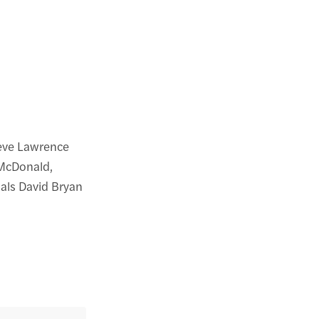
teve Lawrence
 McDonald,
 als David Bryan