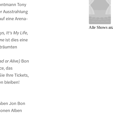
rontmann Tony
r Ausstrahlung
uf eine Arena-
Alle Shows an
s, It’s My Life,
ine
ist dies eine
erträumten
d or Alive)
Bon
ce, das
ie Ihre Tickets,
n bleiben!
haben Jon Bon
lionen Alben