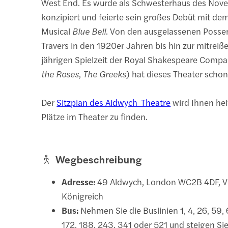
West End. Es wurde als Schwesterhaus des Nove
konzipiert und feierte sein großes Debüt mit d
Musical
Blue Bell
. Von den ausgelassenen Posse
Travers in den 1920er Jahren bis hin zur mitreiß
jährigen Spielzeit der Royal Shakespeare Compa
the Roses
,
The Greeks
) hat dieses Theater schon
Der
Sitzplan des Aldwych Theatre
wird Ihnen hel
Plätze im Theater zu finden.
Wegbeschreibung
Adresse:
49 Aldwych, London WC2B 4DF, Ve
Königreich
Bus:
Nehmen Sie die Buslinien 1, 4, 26, 59, 6
172, 188, 243, 341 oder 521 und steigen Si