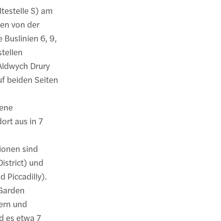
testelle S) am
ten von der
 Buslinien 6, 9,
tellen
Aldwych Drury
uf beiden Seiten
gene
ort aus in 7
ionen sind
istrict) und
 Piccadilly).
 Garden
hern und
d es etwa 7