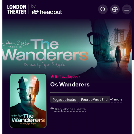
5
(
1 avaliações
)
Os Wanderers
+
1
more
Peças de teatro
Fora de West End
Marylebone Theatre