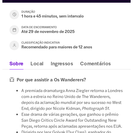
DURAÇÃO
1 hora e 45 minutos, sem intervalo
DATA DE ENCERRAMENTO
Até 29 de novembro de 2025
CLASSIFICAÇÃO INDICATIVA
Recomendado para maiores de 12 anos
Sobre
Local
Ingressos
Comentários
Por que assistir a Os Wanderers?
A premiada dramaturga Anna Ziegler retorna a Londres
com a estreia no Reino Unido de The Wanderers,
depois da aclamação mundial por seu sucesso no West
End, dirigido por Nicole Kidman,
Photograph 51
.
Esse drama de várias gerações, que ganhou o prêmio
San Diego Critics Circle Award for Outstanding New
Peças, retorna após aclamadas apresentações nos EUA.
Dirigida por Igor Golyak (Our Class), ganhador do