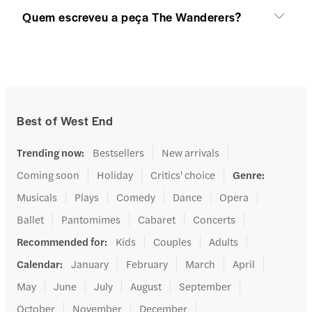
Quem escreveu a peça The Wanderers?
Best of West End
Trending now
:
Bestsellers
New arrivals
Coming soon
Holiday
Critics' choice
Genre
:
Musicals
Plays
Comedy
Dance
Opera
Ballet
Pantomimes
Cabaret
Concerts
Recommended for
:
Kids
Couples
Adults
Calendar
:
January
February
March
April
May
June
July
August
September
October
November
December