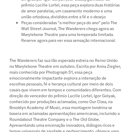
prêmio Lucille Lortel, essa peça explora duas histórias
de amor paralelas, um casamento moderno e uma
união ortodoxa, divididos entre a fé e o desejo
Peças consideradas "a melhor peça do ano" pelo The
Wall Street Journal, The Wanderers chega agora ao
Marylebone Theatre para uma temporada limitada.
Reserve agora para ver essa sensação internacional.
The Wanderers faz sua tão esperada estreia no Reino Unido
no Marylebone Theatre em outubro. Escrita por Anna Ziegler,
mais conhecida por Photograph 51, essa peça
emocionalmente impactante explora a interseção de
escolhas pessoais, fé e herança cultural por meio de dois
casais que vivem em tempos e comunidades diferentes. Com
direção do vencedor do prêmio Lucille Lortel, Igor Golyak,
conhecido por produções aclamadas, como Our Class, na
Brooklyn Academy of Music, essa montagem londrina se
baseia em aclamadas apresentações americanas, incluindo a
Roundabout Theatre Company e o The Old Globe.
Apresentando uma encenação inovadora, diálogos ricos e
temas universais de saudade e pertencimento, oferece uma