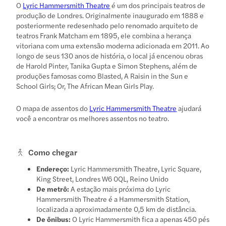
O
Lyric Hammersmith Theatre
é um dos principais teatros de
produção de Londres. Originalmente inaugurado em 1888 e
posteriormente redesenhado pelo renomado arquiteto de
teatros Frank Matcham em 1895, ele combina a herança
vitoriana com uma extensão moderna adicionada em 2011. Ao
longo de seus 130 anos de história, o local já encenou obras
de Harold Pinter, Tanika Gupta e Simon Stephens, além de
produções famosas como Blasted, A Raisin in the Sun e
School Girls; Or, The African Mean Girls Play.
O mapa de assentos do
Lyric Hammersmith Theatre
ajudará
você a encontrar os melhores assentos no teatro.
Como chegar
Endereço:
Lyric Hammersmith Theatre, Lyric Square,
King Street, Londres W6 0QL, Reino Unido
De metrô:
A estação mais próxima do Lyric
Hammersmith Theatre é a Hammersmith Station,
localizada a aproximadamente 0,5 km de distância.
De ônibus:
O Lyric Hammersmith fica a apenas 450 pés