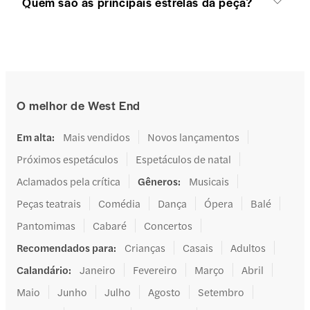
Quem são as principais estrelas da peça?
O melhor de West End
Em alta
:
Mais vendidos
Novos lançamentos
Próximos espetáculos
Espetáculos de natal
Aclamados pela crítica
Gêneros
:
Musicais
Peças teatrais
Comédia
Dança
Ópera
Balé
Pantomimas
Cabaré
Concertos
Recomendados para
:
Crianças
Casais
Adultos
Calandário
:
Janeiro
Fevereiro
Março
Abril
Maio
Junho
Julho
Agosto
Setembro