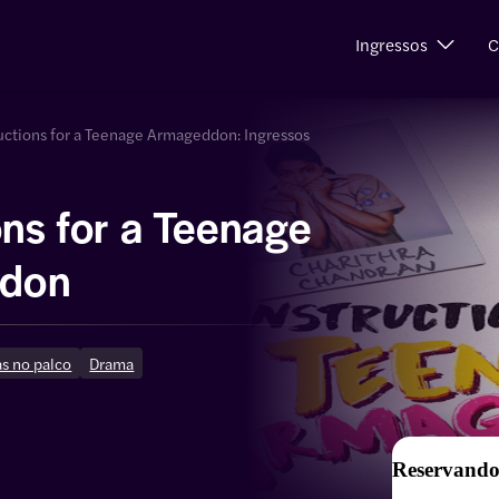
Ingressos
C
ructions for a Teenage Armageddon: Ingressos
ons for a Teenage
don
as no palco
Drama
Reservando