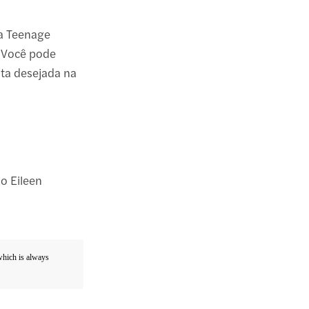
 a Teenage
 Você pode
ata desejada na
o Eileen
 which is always