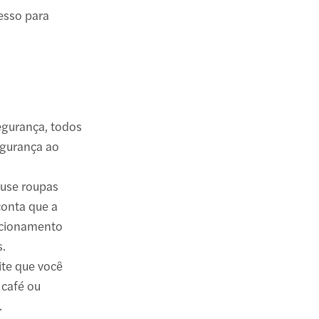
cesso para
segurança, todos
egurança ao
 use roupas
conta que a
ncionamento
s.
ite que você
 café ou
.