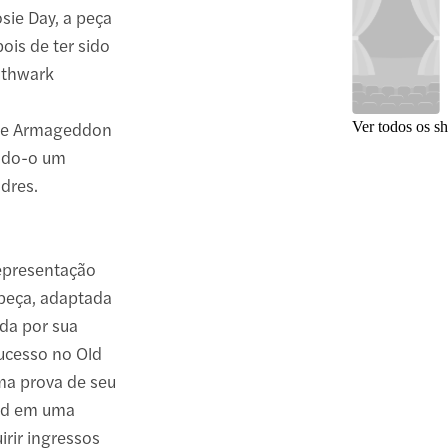
osie Day, a peça
ois de ter sido
uthwark
nage Armageddon
Ver todos os s
ando-o um
ndres.
epresentação
 peça, adaptada
da por sua
sucesso no Old
ma prova de seu
End em uma
rir ingressos