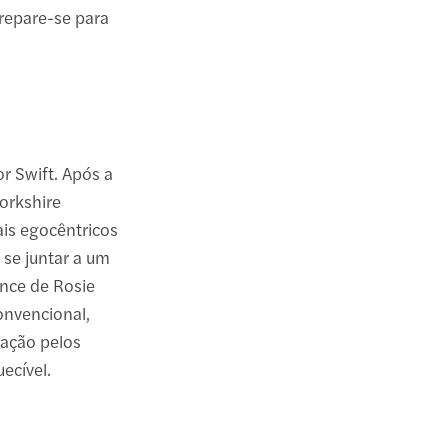
repare-se para
or Swift. Após a
orkshire
ais egocêntricos
 se juntar a um
nce de Rosie
onvencional,
gação pelos
ecível.