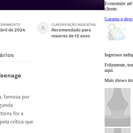
Economize até
cliente.
Garanta o desc
CERRAMENTO
CLASSIFICAÇÃO INDICATIVA
abril de 2024
Recomendado para
maiores de 12 anos
ários
Ingressos indis
Felizmente, te
aqui.
 Teenage
Mais shows im
n, famosa por
egunda
tions for a
ela crítica que