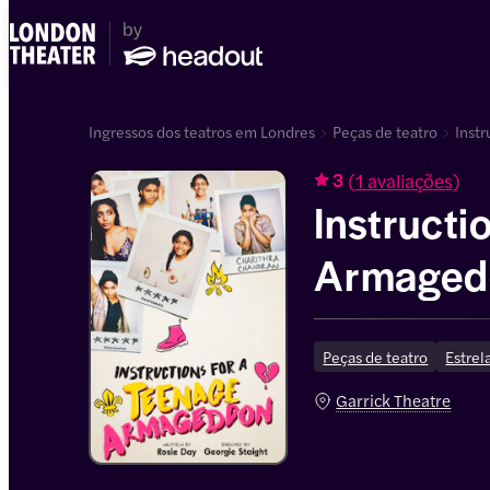
Ingressos dos teatros em Londres
Peças de teatro
Inst
(
1 avaliações
)
3
Instructi
Armaged
Peças de teatro
Estrel
Garrick Theatre