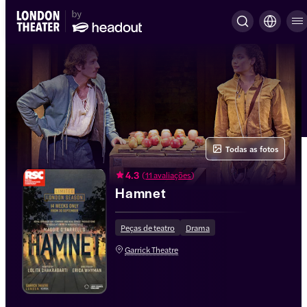
Todas as fotos
4.3
(
11 avaliações
)
Hamnet
Peças de teatro
Drama
Garrick Theatre