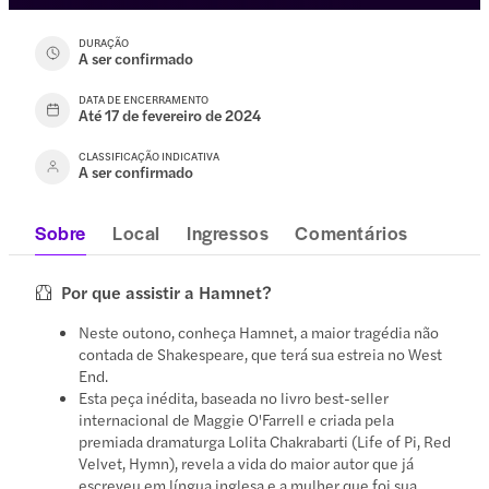
DURAÇÃO
A ser confirmado
DATA DE ENCERRAMENTO
Até 17 de fevereiro de 2024
CLASSIFICAÇÃO INDICATIVA
A ser confirmado
Sobre
Local
Ingressos
Comentários
Por que assistir a Hamnet?
Neste outono, conheça Hamnet, a maior tragédia não
contada de Shakespeare, que terá sua estreia no West
End.
Esta peça inédita, baseada no livro best-seller
internacional de Maggie O'Farrell e criada pela
premiada dramaturga Lolita Chakrabarti (Life of Pi, Red
Velvet, Hymn), revela a vida do maior autor que já
escreveu em língua inglesa e a mulher que foi sua