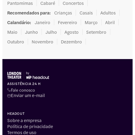
Pantomimas
Cabaré
Concertos
Recomendados para
:
Crianças
Casais
Adultos
Calandário
:
Janeiro
Fevereiro
Março
Abril
Maio
Junho
Julho
Agosto
Setembro
Outubro
Novembro
Dezembro
ASSISTÊNCIA 24 H
Fale conosco
Enviar um e-mail
HEADOUT
Sobre a empresa
Política de privacidade
Termos de uso