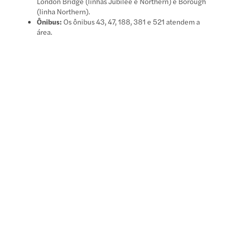
London Bridge (linhas Jubilee e Northern) e Borough
(linha Northern).
Ônibus:
Os ônibus 43, 47, 188, 381 e 521 atendem a
área.