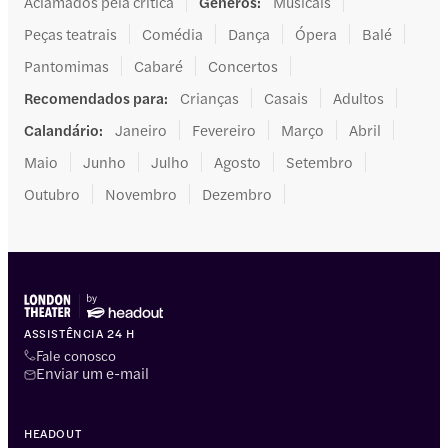
Aclamados pela crítica
Gêneros
:
Musicais
Peças teatrais
Comédia
Dança
Ópera
Balé
Pantomimas
Cabaré
Concertos
Recomendados para
:
Crianças
Casais
Adultos
Calandário
:
Janeiro
Fevereiro
Março
Abril
Maio
Junho
Julho
Agosto
Setembro
Outubro
Novembro
Dezembro
ASSISTÊNCIA 24 H
Fale conosco
Enviar um e-mail
HEADOUT