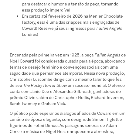
para destacar o humor e a tensão da peça, tornando
essa produção imperdível.
Em cartaz até fevereiro de 2026 na Menier Chocolate
Factory, essa é uma das criações mais engraçadas de
Coward! Reserve já seus ingressos para
Fallen Angels
Londres!
Encenada pela primeira vez em 1925, a peça
Fallen Angels
de
Noël Coward foi considerada ousada para a época, abordando
temas de desejo feminino e convenções sociais com uma
sagacidade que permanece atemporal. Nessa nova produção,
Christopher Luscombe dirige com o mesmo talento que fez
de seu
The Rocky Horror Show
um sucesso mundial. O elenco
conta com Janie Dee e Alexandra Gilbreath, ganhadoras do
prêmio Olivier, além de Christopher Hollis, Richard Teverson,
Sarah Twomey e Graham Vick.
O público pode esperar os diálogos afiados de Coward em um
cenário de época elegante, com designs de Simon Higlett e
figurinos de Fotini Dimou. As paisagens sonoras de Adam
Cork e a música de Nigel Hess enriquecem a atmosfera,