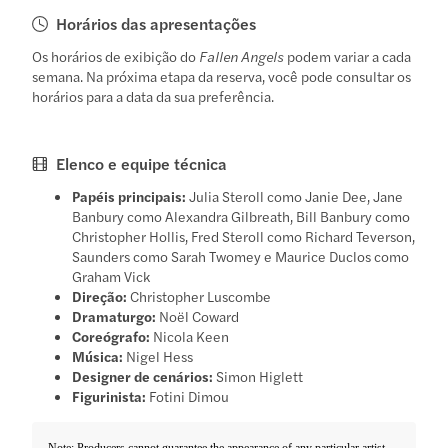
Horários das apresentações
Os horários de exibição do
Fallen Angels
podem variar a cada
semana. Na próxima etapa da reserva, você pode consultar os
horários para a data da sua preferência.
Elenco e equipe técnica
Papéis principais:
Julia Steroll como Janie Dee, Jane
Banbury como Alexandra Gilbreath, Bill Banbury como
Christopher Hollis, Fred Steroll como Richard Teverson,
Saunders como Sarah Twomey e Maurice Duclos como
Graham Vick
Direção:
Christopher Luscombe
Dramaturgo:
Noël Coward
Coreógrafo:
Nicola Keen
Música:
Nigel Hess
Designer de cenários:
Simon Higlett
Figurinista:
Fotini Dimou
Note: Producers cannot guarantee the appearance of any particular artist,