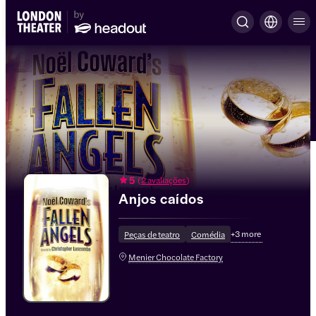
5
(
2 avaliações
)
Anjos caídos
+
3
more
Peças de teatro
Comédia
Menier Chocolate Factory