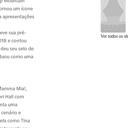
ep Mountain
 tornou um ícone
a apresentações
teve sua pré-
Ver todos os s
018 e contou
 deu seu selo de
 atuou como uma
e Mamma Mia!,
ori Hall com
enta uma
 cenário e
ela como Tina