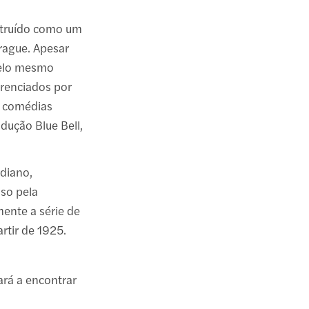
struído como um
prague. Apesar
pelo mesmo
erenciados por
as comédias
dução Blue Bell,
rdiano,
oso pela
ente a série de
rtir de 1925.
ará a encontrar