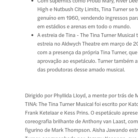
Com superhits como Proud Mary, River De
High e Nutbush City Limits, Tina Turner se
genuíno em 1960, vendendo ingressos par
em estádios e arenas em todo o mundo.
A estreia de Tina - The Tina Turner Musical 
estreia no Aldwych Theatre em março de 2
com a presença da própria Tina Turner, que
aprovação ao espetáculo. Turner também
das produtoras desse amado musical.
Dirigido por Phyllida Lloyd, a mente por trás d
TINA: The Tina Turner Musical foi escrito por Kat
Frank Ketelaar e Kess Prins. O espetáculo apres
coreografia brilhante de Anthony van Laast, com
figurino de Mark Thompson. Aisha Jawando estr