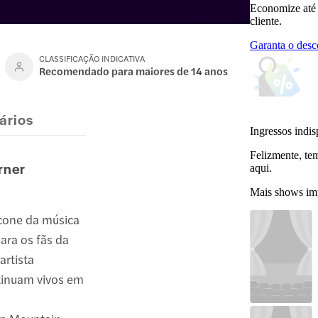
Economize até
cliente.
Garanta o desc
CLASSIFICAÇÃO INDICATIVA
Recomendado para maiores de 14 anos
ários
Ingressos indis
Felizmente, te
rner
aqui.
Mais shows im
ícone da música
para os fãs da
artista
tinuam vivos em