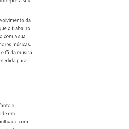
nterpreta seu
nvolvimento da
que o trabalho
to com a sua
hores músicas.
u é fã da música
b medida para
fante e
ilde em
umultuado com