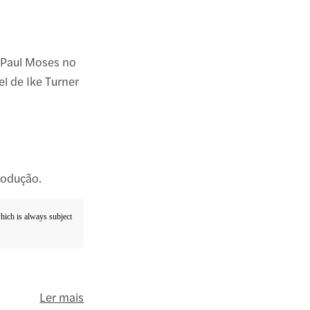
a Paul Moses no
el de Ike Turner
rodução.
which is always subject
Ler mais