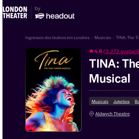
Ingressos dos teatros em Londres
Musicais
TINA: The T
(
3.272 avaliaç
4.6
TINA: The
Musical
Musicais
Jukebox
Ba
Aldwych Theatre