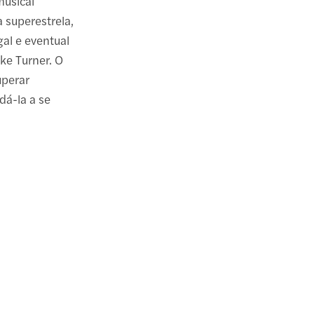
musical
 superestrela,
al e eventual
Ike Turner. O
uperar
dá-la a se