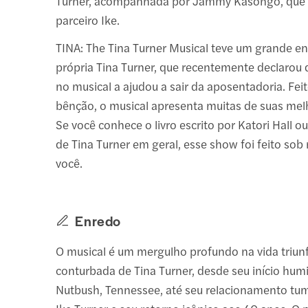
Turner, acompanhada por Jammy Kasongo, que i
parceiro Ike.
TINA: The Tina Turner Musical teve um grande e
própria Tina Turner, que recentemente declarou 
no musical a ajudou a sair da aposentadoria. Fei
bênção, o musical apresenta muitas de suas mel
Se você conhece o livro escrito por Katori Hall o
de Tina Turner em geral, esse show foi feito so
você.
Enredo
O musical é um mergulho profundo na vida triun
conturbada de Tina Turner, desde seu início hum
Nutbush, Tennessee, até seu relacionamento t