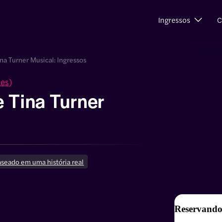
Ingressos
C
ina Turner Musical: Ingressos
ões
)
 Tina Turner
seado em uma história real
Reservando