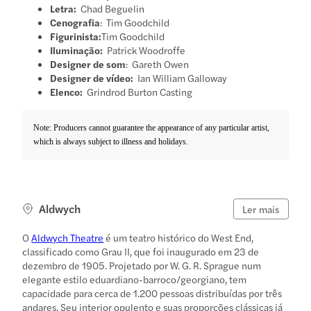
Letra:
Chad Beguelin
Cenografia
: Tim Goodchild
Figurinista:
Tim Goodchild
Iluminação:
Patrick Woodroffe
Designer de som
: Gareth Owen
Designer de vídeo:
Ian William Galloway
Elenco:
Grindrod Burton Casting
Note: Producers cannot guarantee the appearance of any particular artist,
which is always subject to illness and holidays.
Aldwych
Ler mais
O
Aldwych Theatre
é um teatro histórico do West End,
classificado como Grau II, que foi inaugurado em 23 de
dezembro de 1905. Projetado por W. G. R. Sprague num
elegante estilo eduardiano-barroco/georgiano, tem
capacidade para cerca de 1.200 pessoas distribuídas por três
andares. Seu interior opulento e suas proporções clássicas já