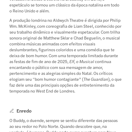
espetáculo se tornou um clássico da época natalina em todo
o Reino Unido e além.
A produção londrina no Aldwych Theatre é dirigida por Philip
Wm. McKinley, com coreografia de Liam Steel, conhecido por
seu trabalho dinâmico e visualmente espetacular. Com trilha
sonora original de Matthew Sklar e Chad Beguelin, o musical
combina músicas animadas com efeitos visuais
deslumbrantes, figurinos coloridos e uma comédia que te
deixa de bom humor. Com uma temporada limitada durante
as festas de fim de ano de 2025,
Elf, o Musical
continua
encantando o público com sua mensagem de amor,
pertencimento e as alegrias simples do Natal. Os críticos
elogiam seu “bom humor contagiante” (
The Guardian
), o que
faz dele uma das principais opções de entretenimento da
temporada no West End de Londres.
Enredo
O Buddy, o duende, sempre se sentiu diferente das pessoas
ao seu redor no Polo Norte. Quando descobre que, na
verdade, é humano, Buddy parte numa aventura para Nova