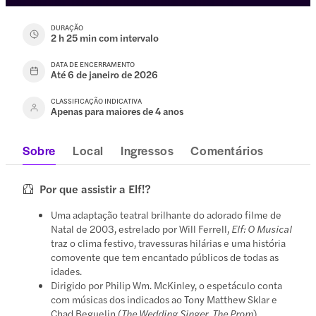
DURAÇÃO
2 h 25 min com intervalo
DATA DE ENCERRAMENTO
Até 6 de janeiro de 2026
CLASSIFICAÇÃO INDICATIVA
Apenas para maiores de 4 anos
Sobre
Local
Ingressos
Comentários
Por que assistir a Elf!?
Uma adaptação teatral brilhante do adorado filme de
Natal de 2003, estrelado por Will Ferrell,
Elf: O Musical
traz o clima festivo, travessuras hilárias e uma história
comovente que tem encantado públicos de todas as
idades.
Dirigido por Philip Wm. McKinley, o espetáculo conta
com músicas dos indicados ao Tony Matthew Sklar e
Chad Beguelin (
The Wedding Singer
,
The Prom
),