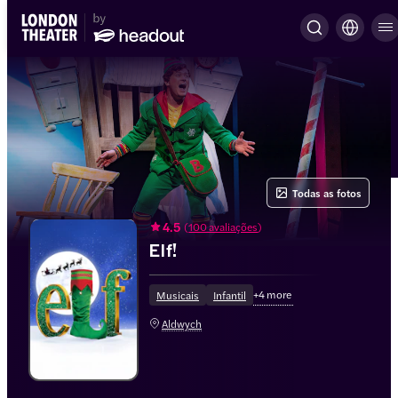
Todas as fotos
4.5
(
100 avaliações
)
Elf!
+
4
more
Musicais
Infantil
Aldwych