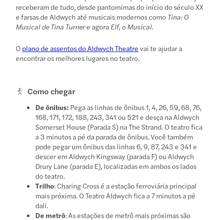
receberam de tudo, desde pantomimas do início do século XX
e farsas de Aldwych até musicais modernos como
Tina: O
Musical de Tina Turner
e agora
Elf, o Musical
.
O
plano de assentos do Aldwych Theatre
vai te ajudar a
encontrar os melhores lugares no teatro.
Como chegar
De ônibus:
Pega as linhas de ônibus 1, 4, 26, 59, 68, 76,
168, 171, 172, 188, 243, 341 ou 521 e desça na Aldwych
Somerset House (Parada S) na The Strand. O teatro fica
a 3 minutos a pé da parada de ônibus. Você também
pode pegar um ônibus das linhas 6, 9, 87, 243 e 341 e
descer em Aldwych Kingsway (parada F) ou Aldwych
Drury Lane (parada E), localizadas em ambos os lados
do teatro.
Trilho
: Charing Cross é a estação ferroviária principal
mais próxima. O Teatro Aldwych fica a 7 minutos a pé
dali.
De metrô
: As estações de metrô mais próximas são