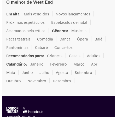
O melhor de West End
Em alta
:
Mais vendidos
Novos lançamentos
Próximos espetáculos
Espetáculos de natal
Aclamados pela crítica
Gêneros
:
Musicais
Peças teatrais
Comédia
Dança
Ópera
Balé
Pantomimas
Cabaré
Concertos
Recomendados para
:
Crianças
Casais
Adultos
Calandário
:
Janeiro
Fevereiro
Março
Abril
Maio
Junho
Julho
Agosto
Setembro
Outubro
Novembro
Dezembro