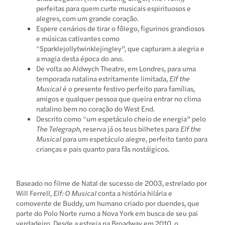
perfeitas para quem curte musicais espirituosos e
alegres, com um grande coração.
Espere cenários de tirar o fôlego, figurinos grandiosos
e músicas cativantes como
“Sparklejollytwinklejingley”, que capturam a alegria e
a magia desta época do ano.
De volta ao Aldwych Theatre, em Londres, para uma
temporada natalina estritamente limitada,
Elf the
Musical
é o presente festivo perfeito para famílias,
amigos e qualquer pessoa que queira entrar no clima
natalino bem no coração do West End.
Descrito como “um espetáculo cheio de energia” pelo
The Telegraph
, reserva já os teus bilhetes para
Elf the
Musical
para um espetáculo alegre, perfeito tanto para
crianças e pais quanto para fãs nostálgicos.
Baseado no filme de Natal de sucesso de 2003, estrelado por
Will Ferrell,
Elf: O Musical
conta a história hilária e
comovente de Buddy, um humano criado por duendes, que
parte do Polo Norte rumo a Nova York em busca de seu pai
verdadeiro. Desde a estreia na Broadway em 2010, o