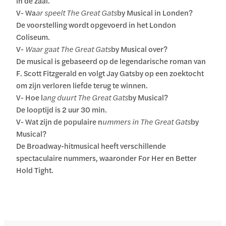
in de zaal.
V- Wa
ar speelt The Great Gats
by Musical in Londen?
De voorstelling wordt opgevoerd in het London
Coliseum.
V-
Waar gaat The Great Gats
by Musical over?
De musical is gebaseerd op de legendarische roman van
F. Scott Fitzgerald en volgt Jay Gatsby op een zoektocht
om zijn verloren liefde terug te winnen.
V- Hoe l
ang duurt The Great Gats
by Musical?
De looptijd is 2 uur 30 min.
V- Wat zijn de populaire n
ummers in The Great Gats
by
Musical?
De Broadway-hitmusical heeft verschillende
spectaculaire nummers, waaronder For Her en Better
Hold Tight.