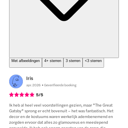
Met afbeeldingen
4+ sterren
3 sterren
<3 sterren
Iris
apr. 2026
Geverifieerde boeking
5
/5
Ik heb al heel veel voorstellingen gezien, maar *The Great
Gatsby* sprong er echt bovenuit – het was fantastisch. Het
decor en de kostuums waren werkelijk adembenemend en
zorgden ervoor dat alles zo glamoureus en meeslepend
aanvoelde. Ik heb ook enorm genoten van de zang; die