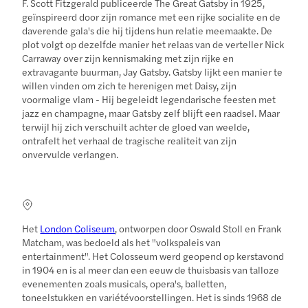
F. Scott Fitzgerald publiceerde The Great Gatsby in 1925,
geïnspireerd door zijn romance met een rijke socialite en de
daverende gala's die hij tijdens hun relatie meemaakte. De
plot volgt op dezelfde manier het relaas van de verteller Nick
Carraway over zijn kennismaking met zijn rijke en
extravagante buurman, Jay Gatsby. Gatsby lijkt een manier te
willen vinden om zich te herenigen met Daisy, zijn
voormalige vlam - Hij begeleidt legendarische feesten met
jazz en champagne, maar Gatsby zelf blijft een raadsel. Maar
terwijl hij zich verschuilt achter de gloed van weelde,
ontrafelt het verhaal de tragische realiteit van zijn
onvervulde verlangen.
Het
London Coliseum
, ontworpen door Oswald Stoll en Frank
Matcham, was bedoeld als het "volkspaleis van
entertainment". Het Colosseum werd geopend op kerstavond
in 1904 en is al meer dan een eeuw de thuisbasis van talloze
evenementen zoals musicals, opera's, balletten,
toneelstukken en variétévoorstellingen. Het is sinds 1968 de