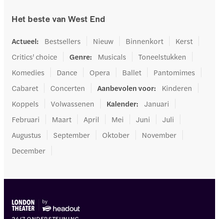
Het beste van West End
Actueel
:
Bestsellers
Nieuw
Binnenkort
Kerst
Critics' choice
Genre
:
Musicals
Toneelstukken
Komedies
Dance
Opera
Ballet
Pantomimes
Cabaret
Concerten
Aanbevolen voor
:
Kinderen
Koppels
Volwassenen
Kalender
:
Januari
Februari
Maart
April
Mei
Juni
Juli
Augustus
September
Oktober
November
December
24/7 ONDERSTEUNING