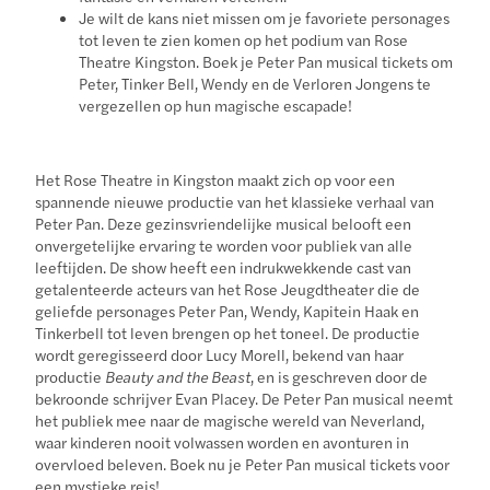
Je wilt de kans niet missen om je favoriete personages
tot leven te zien komen op het podium van Rose
Theatre Kingston. Boek je Peter Pan musical tickets om
Peter, Tinker Bell, Wendy en de Verloren Jongens te
vergezellen op hun magische escapade!
Het Rose Theatre in Kingston maakt zich op voor een
spannende nieuwe productie van het klassieke verhaal van
Peter Pan. Deze gezinsvriendelijke musical belooft een
onvergetelijke ervaring te worden voor publiek van alle
leeftijden. De show heeft een indrukwekkende cast van
getalenteerde acteurs van het Rose Jeugdtheater die de
geliefde personages Peter Pan, Wendy, Kapitein Haak en
Tinkerbell tot leven brengen op het toneel. De productie
wordt geregisseerd door Lucy Morell, bekend van haar
productie
Beauty and the Beast
, en is geschreven door de
bekroonde schrijver Evan Placey. De Peter Pan musical neemt
het publiek mee naar de magische wereld van Neverland,
waar kinderen nooit volwassen worden en avonturen in
overvloed beleven. Boek nu je Peter Pan musical tickets voor
een mystieke reis!