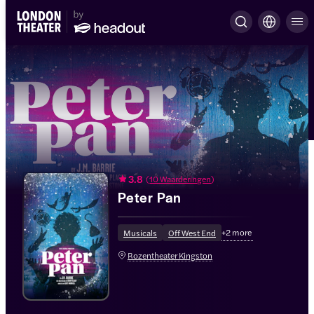
3.8
(
10 Waarderingen
)
Peter Pan
+
2
more
Musicals
Off West End
Rozentheater Kingston