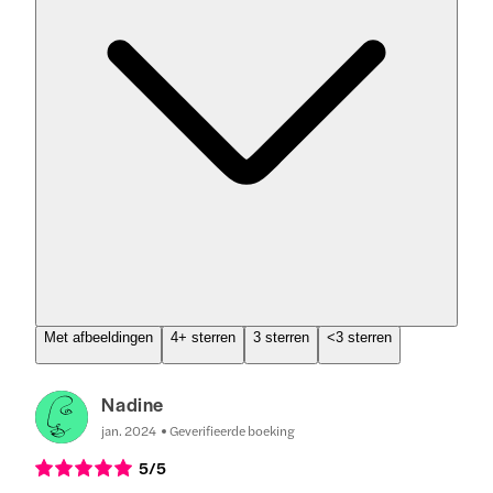
Met afbeeldingen
4+ sterren
3 sterren
<3 sterren
Nadine
jan. 2024
Geverifieerde boeking
5
/5