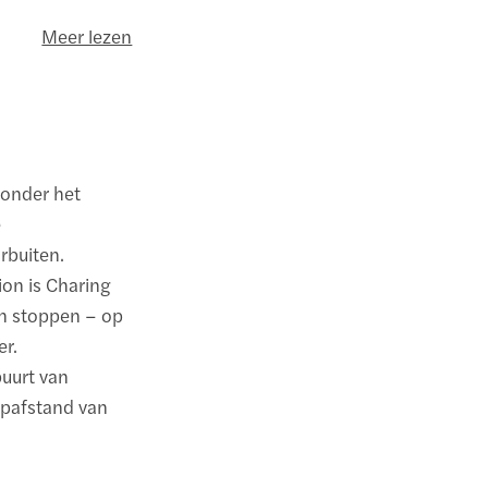
Meer lezen
 onder het
e
rbuiten.
ion is Charing
en stoppen – op
er.
buurt van
opafstand van