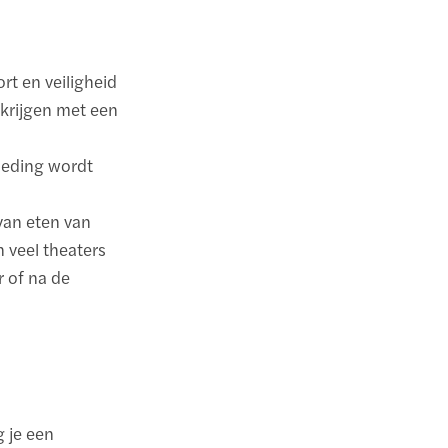
ort en veiligheid
 krijgen met een
kleding wordt
van eten van
n veel theaters
r of na de
g je een