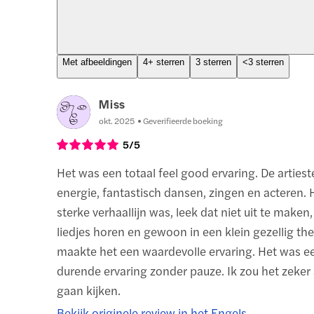
Met afbeeldingen
4+ sterren
3 sterren
<3 sterren
Miss
okt. 2025
Geverifieerde boeking
5
/5
Het was een totaal feel good ervaring. De arties
energie, fantastisch dansen, zingen en acteren.
sterke verhaallijn was, leek dat niet uit te maken,
liedjes horen en gewoon in een klein gezellig thea
maakte het een waardevolle ervaring. Het was 
durende ervaring zonder pauze. Ik zou het zeke
gaan kijken.
Bekijk originele review in het Engels