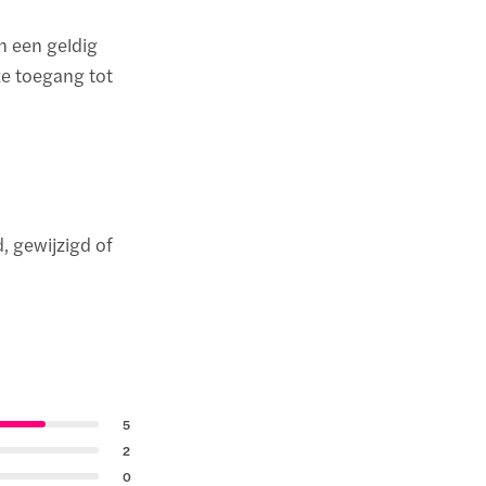
en een geldig
ze toegang tot
, gewijzigd of
5
2
0