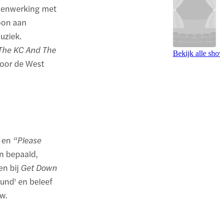
menwerking met
oon aan
uziek.
The KC And The
Bekijk alle sh
voor de West
en
“Please
en bepaald,
en bij
Get Down
und' en beleef
w.