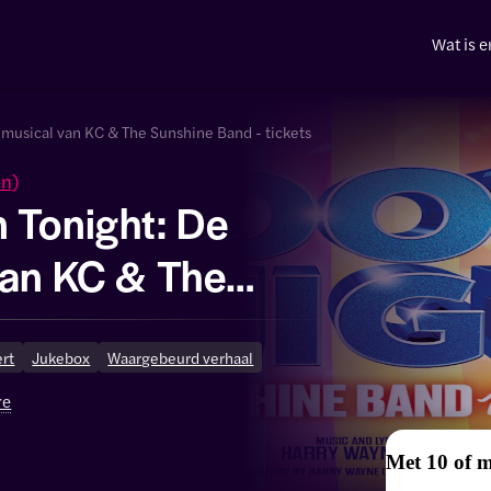
Wat is e
 musical van KC & The Sunshine Band - tickets
en
)
 Tonight: De
van KC & The
 Band
rt
Jukebox
Waargebeurd verhaal
re
Met 10 of 