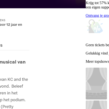
Krijg tot 57% 
een eigen supp
Ontvang je gro
RENS
oor 12 jaar en
es
Geen tickets b
Gelukkig vind j
musical van
Meer topshow
 van KC and the
avond. Beleef
ren in het
op het podium.
 (Pretty