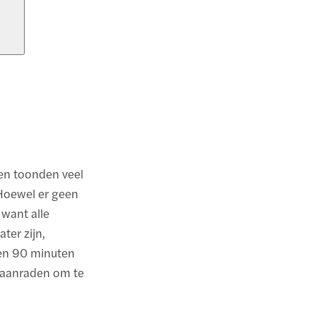
ten toonden veel
 Hoewel er geen
 want alle
ter zijn,
een 90 minuten
r aanraden om te