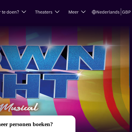
r te doen?
Theaters
Meer
Nederlands
GBP
meer personen boeken?