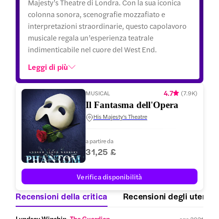
Majesty’s Theatre di Londra. Con la sua iconica
colonna sonora, scenografie mozzafiato e
interpretazioni straordinarie, questo capolavoro
musicale regala un’esperienza teatrale
indimenticabile nel cuore del West End.
Leggi di più
4.7
MUSICAL
(
7.9K
)
Il Fantasma dell'Opera
His Majesty's Theatre
a partire da
31,25 £
Verifica disponibilità
Recensioni della critica
Recensioni degli utenti
Lyndsey Winship,
 The Guardian
ago 2021