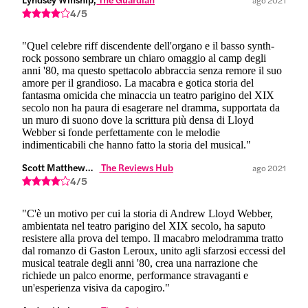
4/5
"Quel celebre riff discendente dell'organo e il basso synth-
rock possono sembrare un chiaro omaggio al camp degli
anni '80, ma questo spettacolo abbraccia senza remore il suo
amore per il grandioso. La macabra e gotica storia del
fantasma omicida che minaccia un teatro parigino del XIX
secolo non ha paura di esagerare nel dramma, supportata da
un muro di suono dove la scrittura più densa di Lloyd
Webber si fonde perfettamente con le melodie
indimenticabili che hanno fatto la storia del musical."
Scott Matthewman,
 The Reviews Hub
ago 2021
4/5
"C'è un motivo per cui la storia di Andrew Lloyd Webber,
ambientata nel teatro parigino del XIX secolo, ha saputo
resistere alla prova del tempo. Il macabro melodramma tratto
dal romanzo di Gaston Leroux, unito agli sfarzosi eccessi del
musical teatrale degli anni '80, crea una narrazione che
richiede un palco enorme, performance stravaganti e
un'esperienza visiva da capogiro."