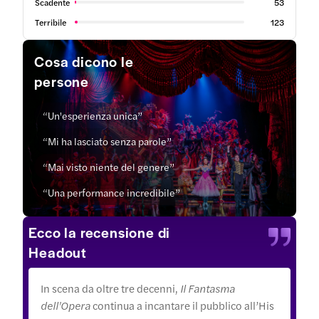
Scadente
53
Terribile
123
Cosa dicono le
persone
“Un'esperienza unica”
“Mi ha lasciato senza parole”
“Mai visto niente del genere”
“Una performance incredibile”
Ecco la recensione di
Headout
In scena da oltre tre decenni,
Il Fantasma
dell'Opera
continua a incantare il pubblico all’His