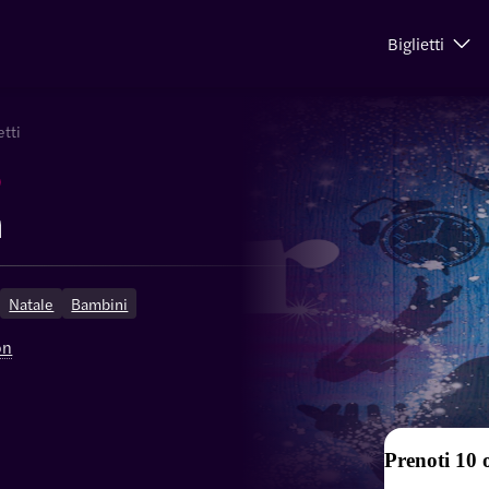
Biglietti
etti
)
n
Natale
Bambini
on
Prenoti 10 o