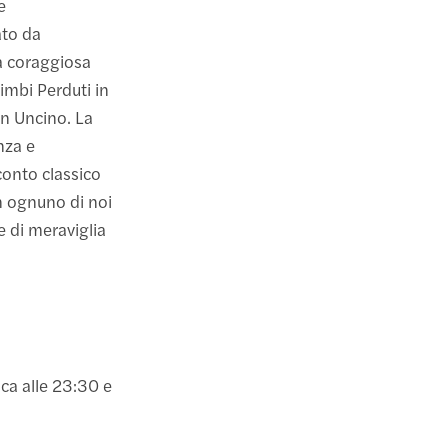
e
ato da
a coraggiosa
imbi Perduti in
an Uncino. La
nza e
conto classico
in ognuno di noi
e di meraviglia
ca alle 23:30 e