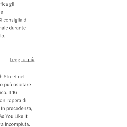
ica gli
le
i consiglia di
onale durante
lo.
Leggi di più
h Street nel
ro può ospitare
o. Il 16
on l'opera di
. In precedenza,
As You Like It
ra incompiuta.