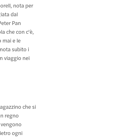
rell, nota per
iata dal
 Peter Pan
la che con c'è,
 mai e le
nota subito i
un viaggio nei
ragazzino che si
 un regno
io vengono
ietro ogni