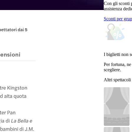
Con gli sconti 
assistenza dedi
Sconti per gru
pettatori dai 5
ensioni
I biglietti non 
Per fortuna, ne
scegliere.
Altri spettacol
atre Kingston
ad alta quota
ter Pan
gia di
La Bella e
 bambini di J.M.