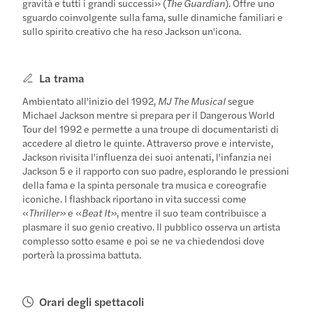
gravità e tutti i grandi successi» (
The Guardian
). Offre uno
sguardo coinvolgente sulla fama, sulle dinamiche familiari e
sullo spirito creativo che ha reso Jackson un'icona.
La trama
Ambientato all'inizio del 1992,
MJ The Musical
segue
Michael Jackson mentre si prepara per il Dangerous World
Tour del 1992 e permette a una troupe di documentaristi di
accedere al dietro le quinte. Attraverso prove e interviste,
Jackson rivisita l'influenza dei suoi antenati, l'infanzia nei
Jackson 5 e il rapporto con suo padre, esplorando le pressioni
della fama e la spinta personale tra musica e coreografie
iconiche. I flashback riportano in vita successi come
«
Thriller»
e «
Beat It»
, mentre il suo team contribuisce a
plasmare il suo genio creativo. Il pubblico osserva un artista
complesso sotto esame e poi se ne va chiedendosi dove
porterà la prossima battuta.
Orari degli spettacoli