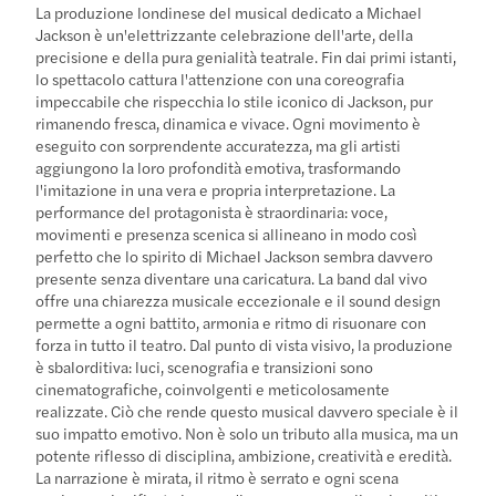
La produzione londinese del musical dedicato a Michael
Jackson è un'elettrizzante celebrazione dell'arte, della
precisione e della pura genialità teatrale. Fin dai primi istanti,
lo spettacolo cattura l'attenzione con una coreografia
impeccabile che rispecchia lo stile iconico di Jackson, pur
rimanendo fresca, dinamica e vivace. Ogni movimento è
eseguito con sorprendente accuratezza, ma gli artisti
aggiungono la loro profondità emotiva, trasformando
l'imitazione in una vera e propria interpretazione. La
performance del protagonista è straordinaria: voce,
movimenti e presenza scenica si allineano in modo così
perfetto che lo spirito di Michael Jackson sembra davvero
presente senza diventare una caricatura. La band dal vivo
offre una chiarezza musicale eccezionale e il sound design
permette a ogni battito, armonia e ritmo di risuonare con
forza in tutto il teatro. Dal punto di vista visivo, la produzione
è sbalorditiva: luci, scenografia e transizioni sono
cinematografiche, coinvolgenti e meticolosamente
realizzate. Ciò che rende questo musical davvero speciale è il
suo impatto emotivo. Non è solo un tributo alla musica, ma un
potente riflesso di disciplina, ambizione, creatività e eredità.
La narrazione è mirata, il ritmo è serrato e ogni scena