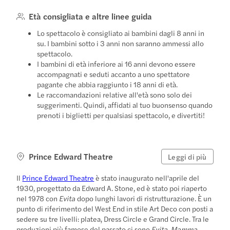
Età consigliata e altre linee guida
Lo spettacolo è consigliato ai bambini dagli 8 anni in
su. I bambini sotto i 3 anni non saranno ammessi allo
spettacolo.
I bambini di età inferiore ai 16 anni devono essere
accompagnati e seduti accanto a uno spettatore
pagante che abbia raggiunto i 18 anni di età.
Le raccomandazioni relative all'età sono solo dei
suggerimenti. Quindi, affidati al tuo buonsenso quando
prenoti i biglietti per qualsiasi spettacolo, e divertiti!
Prince Edward Theatre
Leggi di più
Il
Prince Edward Theatre
è stato inaugurato nell'aprile del
1930, progettato da Edward A. Stone, ed è stato poi riaperto
nel 1978 con
Evita
dopo lunghi lavori di ristrutturazione. È un
punto di riferimento del West End in stile Art Deco con posti a
sedere su tre livelli: platea, Dress Circle e Grand Circle. Tra le
produzioni più famose del passato ci sono
Evita
,
Mamma