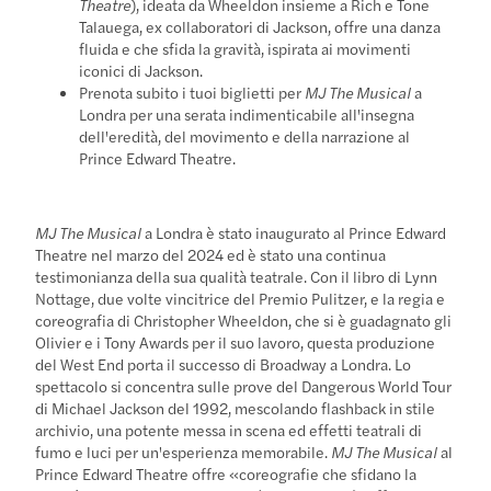
Theatre
), ideata da Wheeldon insieme a Rich e Tone
Talauega, ex collaboratori di Jackson, offre una danza
fluida e che sfida la gravità, ispirata ai movimenti
iconici di Jackson.
Prenota subito i tuoi biglietti per
MJ The Musical
a
Londra per una serata indimenticabile all'insegna
dell'eredità, del movimento e della narrazione al
Prince Edward Theatre.
MJ The Musical
a Londra è stato inaugurato al Prince Edward
Theatre nel marzo del 2024 ed è stato una continua
testimonianza della sua qualità teatrale. Con il libro di Lynn
Nottage, due volte vincitrice del Premio Pulitzer, e la regia e
coreografia di Christopher Wheeldon, che si è guadagnato gli
Olivier e i Tony Awards per il suo lavoro, questa produzione
del West End porta il successo di Broadway a Londra. Lo
spettacolo si concentra sulle prove del Dangerous World Tour
di Michael Jackson del 1992, mescolando flashback in stile
archivio, una potente messa in scena ed effetti teatrali di
fumo e luci per un'esperienza memorabile.
MJ The Musical
al
Prince Edward Theatre offre «coreografie che sfidano la