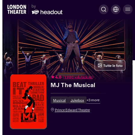
Tutte le foto
4.8
(
1.980 valutazioni
)
MJ The Musical
+
3
more
Musical
Jukebox
Prince Edward Theatre