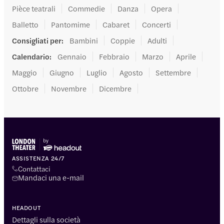
Pièce teatrali
Commedie
Danza
Opera
Balletto
Pantomime
Cabaret
Concerti
Consigliati per
:
Bambini
Coppie
Adulti
Calendario
:
Gennaio
Febbraio
Marzo
Aprile
Maggio
Giugno
Luglio
Agosto
Settembre
Ottobre
Novembre
Dicembre
ASSISTENZA 24/7
Contattaci
Mandaci una e-mail
HEADOUT
Dettagli sulla società