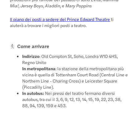
Mia!
,
Jersey Boys
,
Aladdin
, e
Mary Poppins
Il piano dei posti a sedere del Prince Edward Theatre
ti
aiuterà a trovare i migliori posti a teatro.
Come arrivare
Indirizzo
: Old Compton St, Soho, Londra W1D 4HS,
Regno Unito
In metropolitana
: la stazione della metropolitana più
vicina è quella di Tottenham Court Road (Central Line e
Northern Line - Charing Cross) e Leicester Square
(Piccadilly Line).
In autobus:
Nei pressi del teatro fermano diversi
autobus, tra cui il 3, 6, 9, 12, 13, 14, 15, 19, 22, 23, 38,
88, 94, 139, 159 e 453.