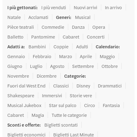
I più gettonati
:
I più venduti
Nuovi arrivi
In arrivo
Natale
Acclamati
Generi
:
Musical
Pièce teatrali
Commedie
Danza
Opera
Balletto
Pantomime
Cabaret
Concerti
Adatti a
:
Bambini
Coppie
Adulti
Calendario
:
Gennaio
Febbraio
Marzo
Aprile
Maggio
Giugno
Luglio
Agosto
Settembre
Ottobre
Novembre
Dicembre
Categorie
:
Fuori dal West End
Classici
Disney
Drammatici
Shakespeare
Immersivi
Storie vere
Musical Jukebox
Star sul palco
Circo
Fantasia
Cabaret
Magia
Tutte le categorie
Sconti e offerte
:
Biglietti scontati
Biglietti economici
Biglietti Last Minute