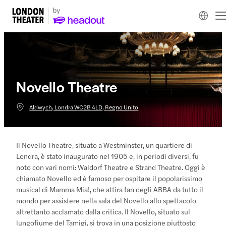
Novello Theatre
Aldwych, Londra WC2B 4LD, Regno Unito
Il Novello Theatre, situato a Westminster, un quartiere di
Londra, è stato inaugurato nel 1905 e, in periodi diversi, fu
noto con vari nomi: Waldorf Theatre e Strand Theatre. Oggi è
chiamato Novello ed è famoso per ospitare il popolarissimo
musical di Mamma Mia!, che attira fan degli ABBA da tutto il
mondo per assistere nella sala del Novello allo spettacolo
altrettanto acclamato dalla critica. Il Novello, situato sul
lungofiume del Tamigi, si trova in una posizione piuttosto