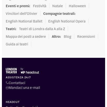
Eventi e premi
:
Festività
Natale
Halloween
Vincitori dell'Olivier
Compagnie teatrali
:
English National Ballet
English National Opera
Teatri
:
Teatri di Londra dalla A alla Z
Mappa dei posti a sedere
Altro
:
Blog
Recensioni
Guida ai teatri
ASSISTENZA 24/7
Contattaci
Mandaci una e-mail
HEADOUT