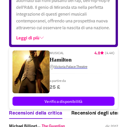
adornato dai ritmi pulsanti del rap, dell'hip-hop e
dell'R&B. Il genio di Miranda sta nella perfetta
integrazione di questi generi musicali
contemporanei, offrendo una prospettiva nuova
attraverso cui osservare la nascita di una nazione.
Leggi di più
4.8
MUSICAL
(
4.4K
)
Hamilton
Victoria Palace Theatre
a partire da
25 £
Verifica disponibilità
Recensioni della critica
Recensioni degli utenti
Michael Billington,
 The Guardian
dic 2017