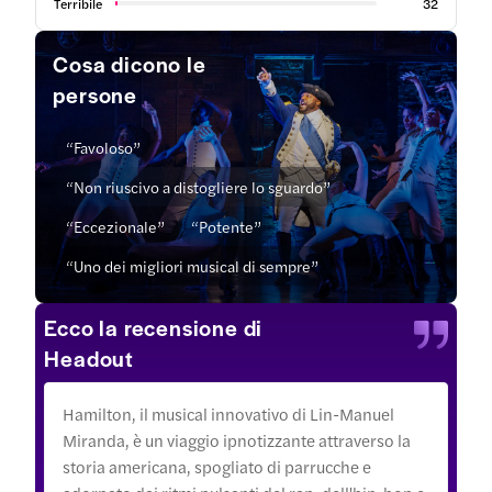
Terribile
32
Cosa dicono le
persone
“Favoloso”
“Non riuscivo a distogliere lo sguardo”
“Eccezionale”
“Potente”
“Uno dei migliori musical di sempre”
Ecco la recensione di
Headout
Hamilton, il musical innovativo di Lin-Manuel
Miranda, è un viaggio ipnotizzante attraverso la
storia americana, spogliato di parrucche e