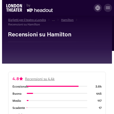
Biglietti per il teatro a Londra
...
Hamilton
Recensioni su Hamilton
Recensioni su Hamilton
4.8
Recensioni su 4.4k
Eccezionale
3.8k
Buona
445
Medio
117
Scadente
17