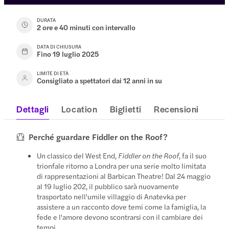
DURATA
2 ore e 40 minuti con intervallo
DATA DI CHIUSURA
Fino 19 luglio 2025
LIMITE DI ETÀ
Consigliato a spettatori dai 12 anni in su
Dettagli
Location
Biglietti
Recensioni
Perché guardare Fiddler on the Roof?
Un classico del West End,
Fiddler on the Roof
, fa il suo
trionfale ritorno a Londra per una serie molto limitata
di rappresentazioni al Barbican Theatre! Dal 24 maggio
al 19 luglio 202, il pubblico sarà nuovamente
trasportato nell'umile villaggio di Anatevka per
assistere a un racconto dove temi come la famiglia, la
fede e l'amore devono scontrarsi con il cambiare dei
tempi.