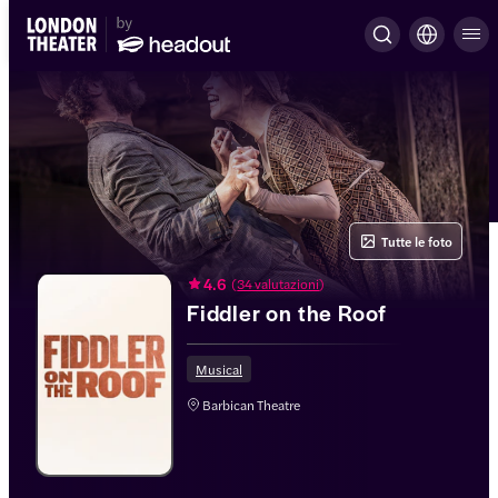
Tutte le foto
4.6
(
34 valutazioni
)
Fiddler on the Roof
Musical
Barbican Theatre