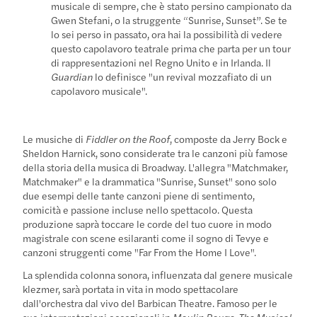
musicale di sempre, che è stato persino campionato da
Gwen Stefani, o la struggente “Sunrise, Sunset”. Se te
lo sei perso in passato, ora hai la possibilità di vedere
questo capolavoro teatrale prima che parta per un tour
di rappresentazioni nel Regno Unito e in Irlanda. Il
Guardian
lo definisce "un revival mozzafiato di un
capolavoro musicale".
Le musiche di
Fiddler on the Roof
, composte da Jerry Bock e
Sheldon Harnick, sono considerate tra le canzoni più famose
della storia della musica di Broadway. L'allegra "Matchmaker,
Matchmaker" e la drammatica "Sunrise, Sunset" sono solo
due esempi delle tante canzoni piene di sentimento,
comicità e passione incluse nello spettacolo. Questa
produzione saprà toccare le corde del tuo cuore in modo
magistrale con scene esilaranti come il sogno di Tevye e
canzoni struggenti come "Far From the Home I Love".
La splendida colonna sonora, influenzata dal genere musicale
klezmer, sarà portata in vita in modo spettacolare
dall'orchestra dal vivo del Barbican Theatre. Famoso per le
sue interpretazioni eccezionali in
Moulin Rouge: The Musical