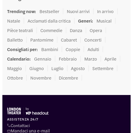
Trending now
:
Bestseller
Nuovi arrivi
In arrivo
Natale
Acclamati dalla critica
Generi
:
Musical
Pièce teatrali
Commedie
Danza
Opera
Balletto
Pantomime
Cabaret
Concerti
Consigliati per
:
Bambini
Coppie
Adulti
Calendario
:
Gennaio
Febbraio
Marzo
Aprile
Maggio
Giugno
Luglio
Agosto
Settembre
Ottobre
Novembre
Dicembre
ASSISTENZA 24/7
Contattaci
Mandaci una e-mail