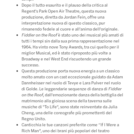
Dopo il tutto esaurito e il plauso della critica al
Regent's Park Open Air Theatre, questa nuova
produzione, diretta da Jordan Fein, offre una
interpretazione nuova di questo classico, pur
rimanendo fedele al cuore e all'anima dell'originale.
Fiddler on the Roof
è stato uno dei musical più amati di
tutti i tempi sin dalla sua prima rappresentazione nel
1964. Ha vinto nove Tony Awards, tra cui quello per il
miglior Musical, ed è stato riproposto più volte a
Broadway e nel West End riscuotendo un grande
successo.
Questa produzione porta nuova energia a un classico
molto amato con un cast eccezionale guidato da Adam
Dannheisser nel ruolo di Tevye e Lara Pulver nel ruolo
di Golde. Le leggendarie sequenze di danza di
Fiddler
on the Roof
, dall'emozionante danza della bottiglia del
matrimonio alla gioiosa scena della taverna sulle
musiche di "To Life", sono state reinventate da Julia
Cheng, una delle coreografe più promettenti del
Regno Unito.
Canticchia le tue canzoni preferite come “If I Were a
Rich Man”, uno dei brani più popolari del teatro