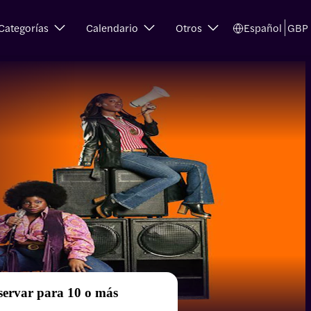
Categorías
Calendario
Otros
Español
GBP
servar para 10 o más