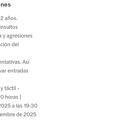
ones
12 años.
insultos
ia y agresiones
ción del
ntativas. Así
rvar entradas
y táctil -
0 horas |
2025 a las 19:30
tiembre de 2025