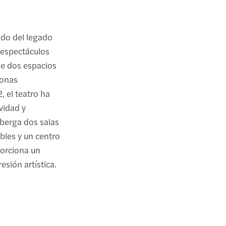
ido del legado
 espectáculos
de dos espacios
sonas
 el teatro ha
vidad y
lberga dos salas
ibles y un centro
porciona un
esión artística.