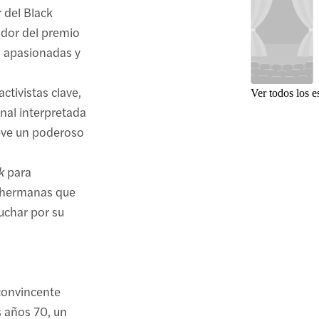
 del Black
ador del premio
as apasionadas y
ctivistas clave,
Ver todos los e
inal interpretada
ieve un poderoso
k
para
s hermanas que
luchar por su
convincente
s años 70, un