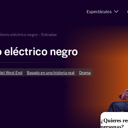
Espectáculos
itorio eléctrico negro - Entradas
o eléctrico negro
del West End
Basado en una historia real
Drama
¿Quieres re
personas?