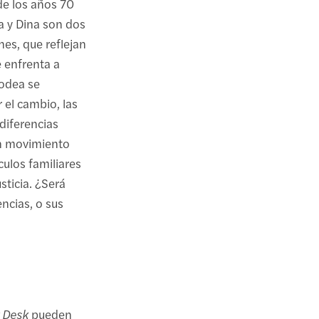
de los años 70
ia y Dina son dos
es, que reflejan
 enfrenta a
rodea se
 el cambio, las
diferencias
un movimiento
culos familiares
usticia. ¿Será
encias, o sus
 Desk
pueden