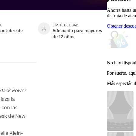
Ahorra hasta u
disfruta de ate
A
LÍMITE DE EDAD
Obtener descue
 octubre de
Adecuado para mayores
de 12 años
No hay disponi
Por suerte, aqu
Más espectácul
Black Power
laza la
 con las
Desk de New
elle Klein-