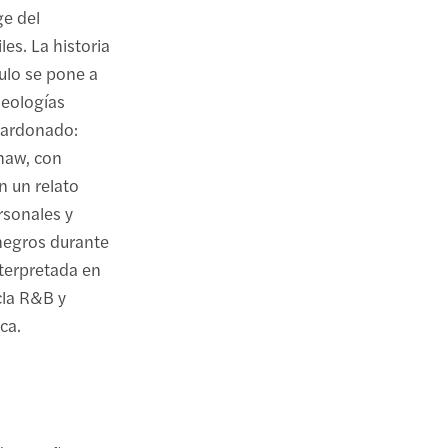
ge del
es. La historia
culo se pone a
deologías
alardonado:
Shaw, con
n un relato
rsonales y
 negros durante
nterpretada en
cla R&B y
ca.