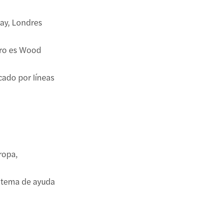
Way, Londres
tro es Wood
cado por líneas
rropa,
sistema de ayuda