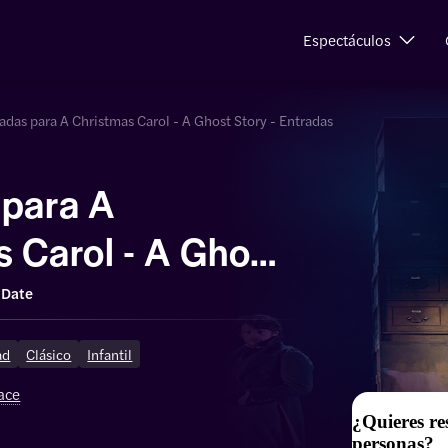
Espectáculos
adas para A Christmas Carol - A Ghost Story - Entradas
 para A
 Carol - A Ghost
 Date
ad
Clásico
Infantil
ace
¿Quieres re
personas?