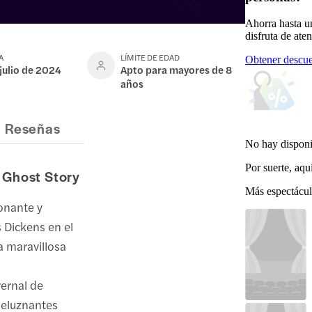
Ahorra hasta u
disfruta de ate
A
LÍMITE DE EDAD
Obtener descue
 julio de 2024
Apto para mayores de 8
años
Reseñas
No hay disponi
Por suerte, aqu
 Ghost Story
Más espectácul
onante y
 Dickens en el
a maravillosa
vernal de
peluznantes