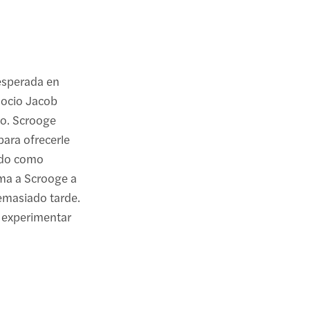
nesperada en
socio Jacob
to. Scrooge
para ofrecerle
ado como
ima a Scrooge a
emasiado tarde.
 experimentar