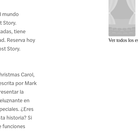
 el mundo
t Story.
adas, tiene
ad. Reserva hoy
Ver todos los e
st Story.
hristmas Carol,
 escrita por Mark
resentar la
eluznante en
peciales. ¿Eres
ta historia? Si
e funciones