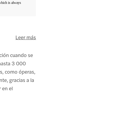
 which is always
Leer más
ción cuando se
hasta 3 000
os, como óperas,
te, gracias a la
r en el