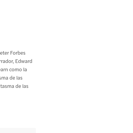
Peter Forbes
rrador, Edward
earn como la
asma de las
ntasma de las