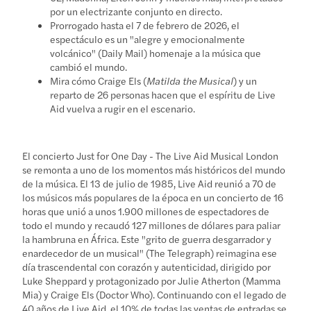
por un electrizante conjunto en directo.
Prorrogado hasta el 7 de febrero de 2026, el
espectáculo es un "alegre y emocionalmente
volcánico" (Daily Mail) homenaje a la música que
cambió el mundo.
Mira cómo Craige Els (
Matilda the Musical
) y un
reparto de 26 personas hacen que el espíritu de Live
Aid vuelva a rugir en el escenario.
El concierto Just for One Day - The Live Aid Musical London
se remonta a uno de los momentos más históricos del mundo
de la música. El 13 de julio de 1985, Live Aid reunió a 70 de
los músicos más populares de la época en un concierto de 16
horas que unió a unos 1.900 millones de espectadores de
todo el mundo y recaudó 127 millones de dólares para paliar
la hambruna en África. Este "grito de guerra desgarrador y
enardecedor de un musical" (The Telegraph) reimagina ese
día trascendental con corazón y autenticidad, dirigido por
Luke Sheppard y protagonizado por Julie Atherton (Mamma
Mia) y Craige Els (Doctor Who). Continuando con el legado de
40 años de Live Aid, el 10% de todas las ventas de entradas se