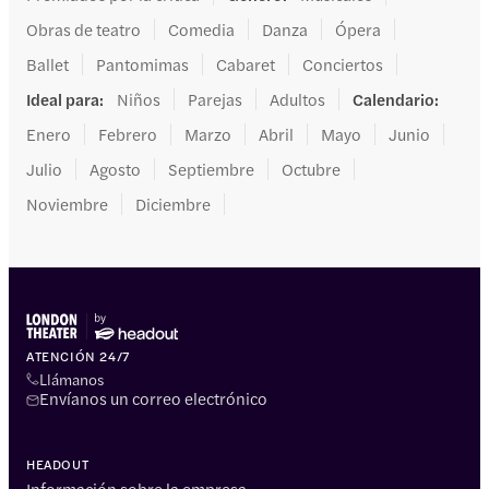
Obras de teatro
Comedia
Danza
Ópera
Ballet
Pantomimas
Cabaret
Conciertos
Ideal para
:
Niños
Parejas
Adultos
Calendario
:
Enero
Febrero
Marzo
Abril
Mayo
Junio
Julio
Agosto
Septiembre
Octubre
Noviembre
Diciembre
ATENCIÓN 24/7
Llámanos
Envíanos un correo electrónico
HEADOUT
Información sobre la empresa