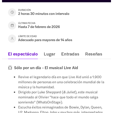
DURACIÓN
2 horas 30 minutos con intervalo
ÚLTIMA FECHA
Hasta 7 de febrero de 2026
LÍMITE DE EDAD
Adecuado para mayores de 14 años
El espectáculo
Lugar
Entradas
Reseñas
Sólo por un día - El musical Live Aid
Revive el legendario día en que Live Aid unió a 1.900
millones de personas en una celebración mundial de la
música y la humanidad.
Dirigido por Luke Sheppard (
& Juliet
), este musical
nominado al Olivier "hace que todo el mundo salga
sonriendo" (WhatsOnStage).
Escucha éxitos reimaginados de Bowie, Dylan, Queen,
U2, Madonna, Elton John y muchos más, interpretados