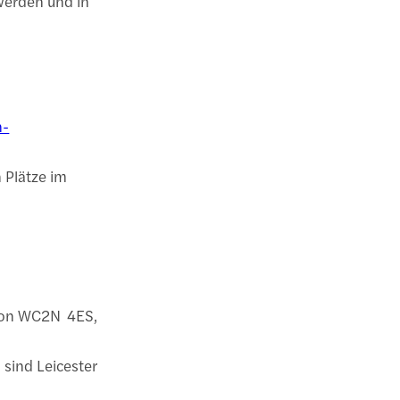
 werden und in
n-
n Plätze im
ndon WC2N 4ES,
sind Leicester