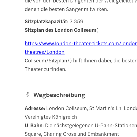
die von den besten Dirigenten der Welt geleitet
denen die besten Sänger mitwirken.
Sitzplatzkapazität
: 2.359
Sitzplan des London Coliseum
(
https://www.london-theater-tickets.com/londo
theatres/London
Coliseum/Sitzplan/) hilft Ihnen dabei, die beste
Theater zu finden.
Wegbeschreibung
Adresse:
London Coliseum, St Martin's Ln, Lo
Vereinigtes Königreich
U-Bahn
: Die nächstgelegenen U-Bahn-Stationen 
Square, Charing Cross und Embankment