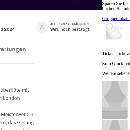
Sparen Sie bis
buchen Sie mit
Gruppenrabatt 
ALTERSBESCHRÄNKUNG
ärz 2024
Wird noch bestätigt
ertungen
Tickets nicht v
Zum Glück hab
Weitere sehen
auberflöte mit
im London
 Meisterwerk in
ern, das Gesang