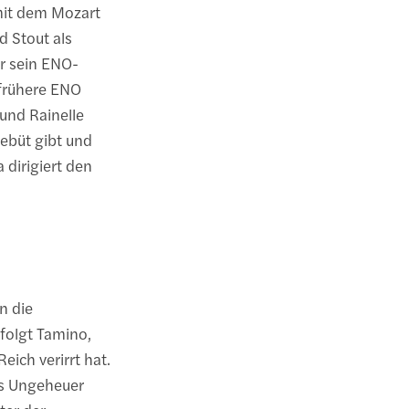
 mit dem Mozart
 Stout als
r sein ENO-
 frühere ENO
 und Rainelle
Debüt gibt und
a dirigiert den
n die
rfolgt Tamino,
eich verirrt hat.
das Ungeheuer