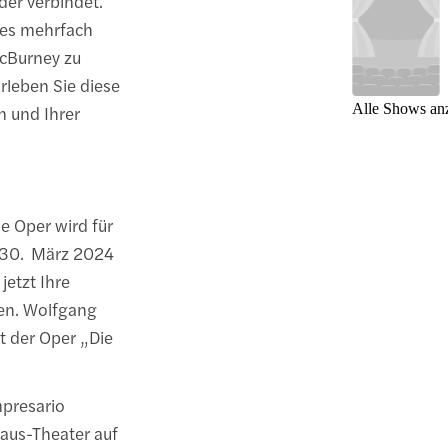
er verbindet.
des mehrfach
cBurney zu
Erleben Sie diese
Alle Shows an
n und Ihrer
Die Oper wird für
m 30. März 2024
jetzt Ihre
sen. Wolfgang
 der Oper „Die
mpresario
aus-Theater auf