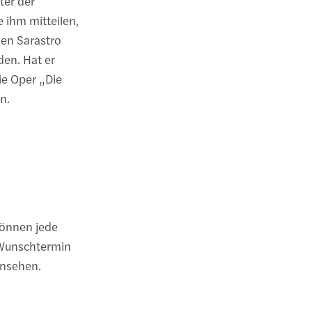
ter der
e ihm mitteilen,
en Sarastro
den. Hat er
ie Oper „Die
n.
können jede
 Wunschtermin
insehen.