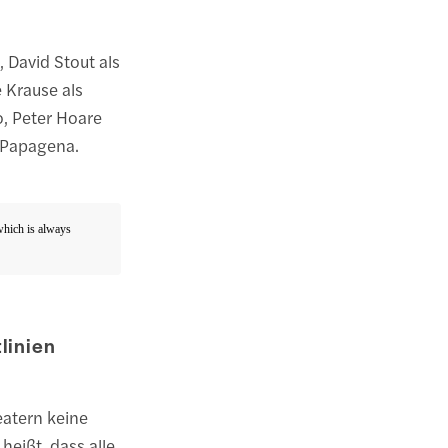
 David Stout als
 Krause als
o, Peter Hoare
 Papagena.
 which is always
linien
eatern keine
heißt, dass alle