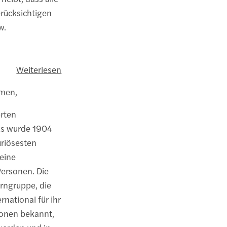
erücksichtigen
w.
Weiterlesen
rmen,
rten
Es wurde 1904
uriösesten
eine
Personen. Die
rngruppe, die
rnational für ihr
ionen bekannt,