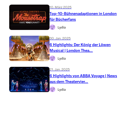
10. März 2025
Top-10-Bühnenadaptionen in London
für Bücherfans
Lydia
30. Jan. 2025
6 Highlights: Der König der Löwen
Musical | London Thea...
Lydia
21. Jan. 2025
6 Highlights von ABBA Voyage | News
aus dem Theatervier...
Lydia