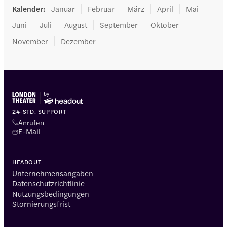
Kalender
:
Januar
Februar
März
April
Mai
Juni
Juli
August
September
Oktober
November
Dezember
24-STD. SUPPORT
Anrufen
E-Mail
HEADOUT
Unternehmensangaben
Datenschutzrichtlinie
Nutzungsbedingungen
Stornierungsfrist