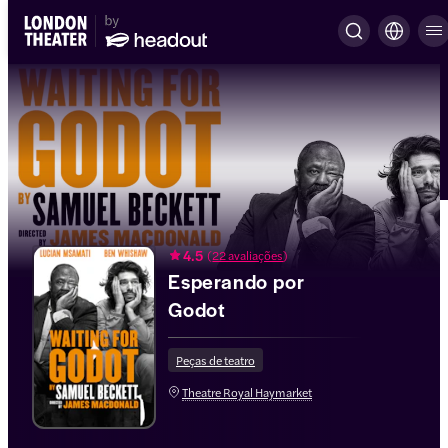
4.5
(
22 avaliações
)
Esperando por
Godot
Peças de teatro
Theatre Royal Haymarket