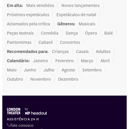
Em alta
:
Mais vendidos
Novos lançamentos
Próximos espetáculos
Espetáculos de natal
Aclamados pela crítica
Gêneros
:
Musicais
Peças teatrais
Comédia
Dança
Ópera
Balé
Pantomimas
Cabaré
Concertos
Recomendados para
:
Crianças
Casais
Adultos
Calandário
:
Janeiro
Fevereiro
Março
Abril
Maio
Junho
Julho
Agosto
Setembro
Outubro
Novembro
Dezembro
ASSISTÊNCIA 24 H
Fale conosco