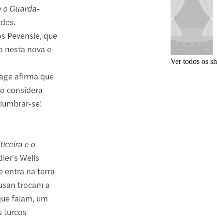
 e o Guarda-
ades.
os Pevensie, que
o nesta nova e
Ver todos os s
tage afirma que
 o considera
lumbrar-se!
ticeira e o
ler's Wells
 entra na terra
usan trocam a
que falam, um
s turcos