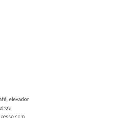
café, elevador
eiros
 acesso sem