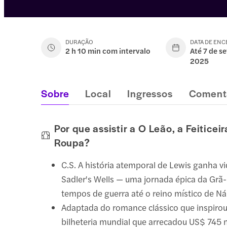
DURAÇÃO
DATA DE EN
2 h 10 min com intervalo
Até 7 de s
2025
Sobre
Local
Ingressos
Coment
Por que assistir a O Leão, a Feiticei
Roupa?
C.S. A história atemporal de Lewis ganha v
Sadler's Wells — uma jornada épica da Gr
tempos de guerra até o reino místico de Ná
Adaptada do romance clássico que inspirou
bilheteria mundial que arrecadou US$ 745 