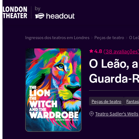
Ingressos dos teatros em Londres
Peças de teatro
O Leã
(
38 avaliações
4.8
O Leão, a 
Guarda-
Peças de teatro
Fantas
Teatro Sadler's Wells