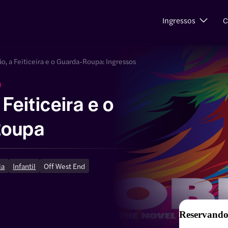
Ingressos
C
o, a Feiticeira e o Guarda-Roupa: Ingressos
)
Feiticeira e o
Roupa
ia
Infantil
Off West End
Reservando