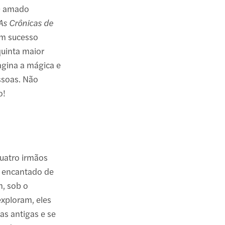
 O amado
As Crônicas de
m sucesso
quinta maior
agina a mágica e
ssoas. Não
o!
uatro irmãos
 encantado de
m, sob o
xploram, eles
as antigas e se