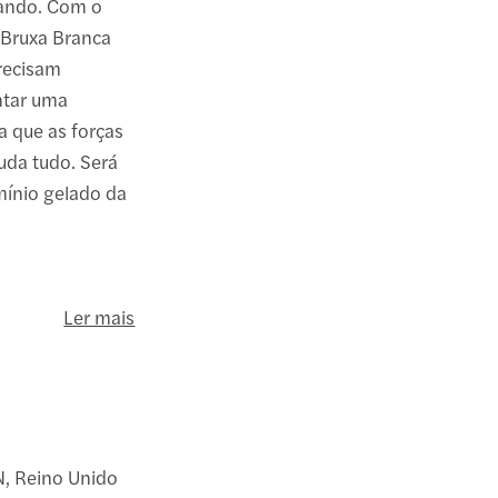
mando. Com o
a Bruxa Branca
recisam
ntar uma
a que as forças
uda tudo. Será
mínio gelado da
Ler mais
, Reino Unido