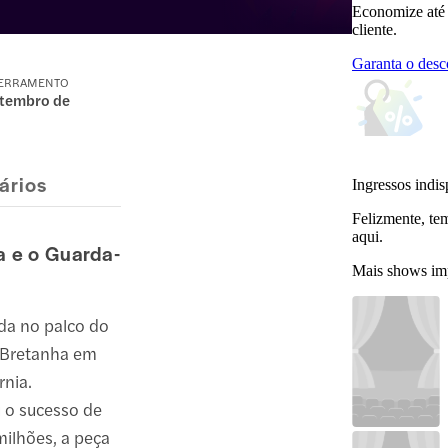
Economize até
cliente.
Garanta o desc
CERRAMENTO
etembro de
ários
Ingressos indis
Felizmente, te
aqui.
ra e o Guarda-
Mais shows im
ida no palco do
ã-Bretanha em
rnia.
 o sucesso de
milhões, a peça