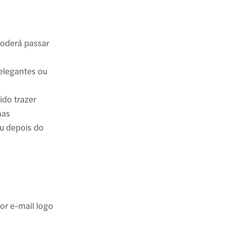
 poderá passar
 elegantes ou
ido trazer
nas
ou depois do
or e-mail logo