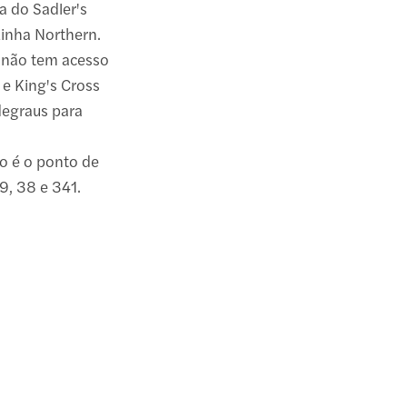
a do Sadler's
 Linha Northern.
s não tem acesso
 e King's Cross
degraus para
o é o ponto de
19, 38 e 341.