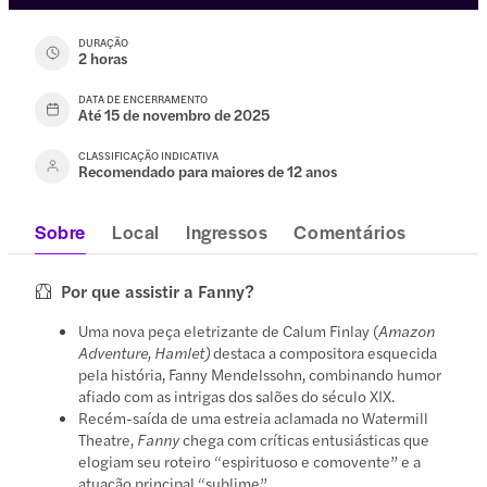
DURAÇÃO
2 horas
DATA DE ENCERRAMENTO
Até 15 de novembro de 2025
CLASSIFICAÇÃO INDICATIVA
Recomendado para maiores de 12 anos
Sobre
Local
Ingressos
Comentários
Por que assistir a Fanny?
Uma nova peça eletrizante de Calum Finlay (
Amazon
Adventure, Hamlet)
destaca a compositora esquecida
pela história, Fanny Mendelssohn, combinando humor
afiado com as intrigas dos salões do século XIX.
Recém-saída de uma estreia aclamada no Watermill
Theatre,
Fanny
chega com críticas entusiásticas que
elogiam seu roteiro “espirituoso e comovente” e a
atuação principal “sublime”.