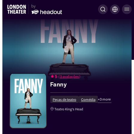
5
(
3 avaliações
)
Fanny
+
3
more
Peças de teatro
Comédia
Teatro King's Head