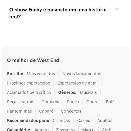
O show Fanny é baseado em uma história
real?
O melhor de West End
Em alta
:
Mais vendidos
Novos lançamentos
Próximos espetáculos
Espetáculos de natal
Aclamados pela crítica
Gêneros
:
Musicais
Peças teatrais
Comédia
Dança
Ópera
Balé
Pantomimas
Cabaré
Concertos
Recomendados para
:
Crianças
Casais
Adultos
Calandário
:
Janeiro
Fevereiro
Março
Abril