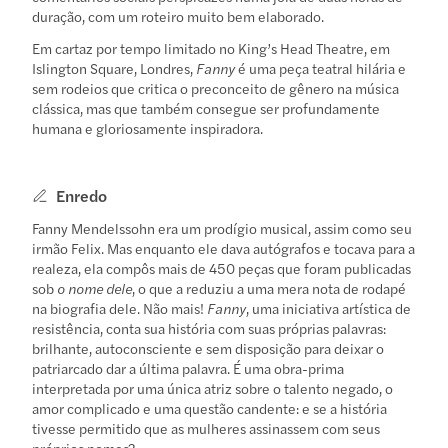
duração, com um roteiro muito bem elaborado.
Em cartaz por tempo limitado no King’s Head Theatre, em
Islington Square, Londres,
Fanny
é uma peça teatral hilária e
sem rodeios que critica o preconceito de gênero na música
clássica, mas que também consegue ser profundamente
humana e gloriosamente inspiradora.
Enredo
Fanny Mendelssohn era um prodígio musical, assim como seu
irmão Felix. Mas enquanto ele dava autógrafos e tocava para a
realeza, ela compôs mais de 450 peças que foram publicadas
sob
o nome dele
, o que a reduziu a uma mera nota de rodapé
na biografia dele. Não mais!
Fanny
, uma iniciativa artística de
resistência, conta sua história com suas próprias palavras:
brilhante, autoconsciente e sem disposição para deixar o
patriarcado dar a última palavra. É uma obra-prima
interpretada por uma única atriz sobre o talento negado, o
amor complicado e uma questão candente: e se a história
tivesse permitido que as mulheres assinassem com seus
próprios nomes?