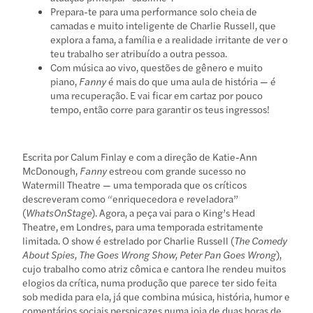
Prepara-te para uma performance solo cheia de
camadas e muito inteligente de Charlie Russell, que
explora a fama, a família e a realidade irritante de ver o
teu trabalho ser atribuído a outra pessoa.
Com música ao vivo, questões de gênero e muito
piano,
Fanny
é mais do que uma aula de história — é
uma recuperação. E vai ficar em cartaz por pouco
tempo, então corre para garantir os teus ingressos!
Escrita por Calum Finlay e com a direção de Katie-Ann
McDonough,
Fanny
estreou com grande sucesso no
Watermill Theatre — uma temporada que os críticos
descreveram como “enriquecedora e reveladora”
(
WhatsOnStage
). Agora, a peça vai para o King’s Head
Theatre, em Londres, para uma temporada estritamente
limitada. O show é estrelado por Charlie Russell (
The Comedy
About Spies, The Goes Wrong Show, Peter Pan Goes Wrong
),
cujo trabalho como atriz cômica e cantora lhe rendeu muitos
elogios da crítica, numa produção que parece ter sido feita
sob medida para ela, já que combina música, história, humor e
comentários sociais perspicazes numa joia de duas horas de