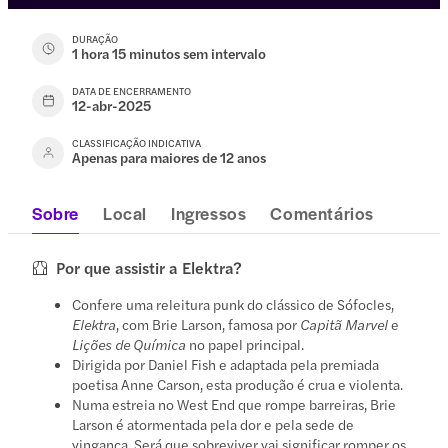
DURAÇÃO
1 hora 15 minutos sem intervalo
DATA DE ENCERRAMENTO
12-abr-2025
CLASSIFICAÇÃO INDICATIVA
Apenas para maiores de 12 anos
Sobre
Local
Ingressos
Comentários
Por que assistir a Elektra?
Confere uma releitura punk do clássico de Sófocles,
Elektra
, com Brie Larson, famosa por
Capitã Marvel
e
Lições de Química
no papel principal.
Dirigida por Daniel Fish e adaptada pela premiada
poetisa Anne Carson, esta produção é crua e violenta.
Numa estreia no West End que rompe barreiras, Brie
Larson é atormentada pela dor e pela sede de
vingança. Será que sobreviver vai significar romper os