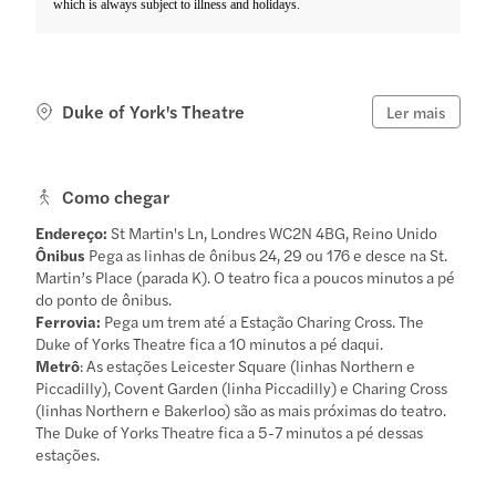
which is always subject to illness and holidays.
Duke of York's Theatre
Ler mais
Como chegar
Endereço:
St Martin's Ln, Londres WC2N 4BG, Reino Unido
Ônibus
Pega as linhas de ônibus 24, 29 ou 176 e desce na St.
Martin’s Place (parada K). O teatro fica a poucos minutos a pé
do ponto de ônibus.
Ferrovia:
Pega um trem até a Estação Charing Cross. The
Duke of Yorks Theatre fica a 10 minutos a pé daqui.
Metrô
: As estações Leicester Square (linhas Northern e
Piccadilly), Covent Garden (linha Piccadilly) e Charing Cross
(linhas Northern e Bakerloo) são as mais próximas do teatro.
The Duke of Yorks Theatre fica a 5-7 minutos a pé dessas
estações.