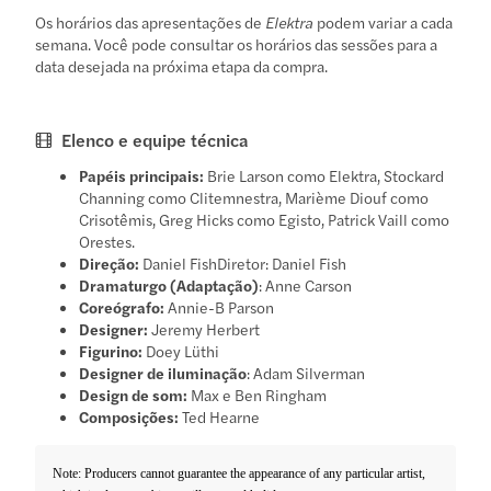
Os horários das apresentações de
Elektra
podem variar a cada
semana. Você pode consultar os horários das sessões para a
data desejada na próxima etapa da compra.
Elenco e equipe técnica
Papéis principais:
Brie Larson como Elektra, Stockard
Channing como Clitemnestra, Marième Diouf como
Crisotêmis, Greg Hicks como Egisto, Patrick Vaill como
Orestes.
Direção:
Daniel FishDiretor: Daniel Fish
Dramaturgo (Adaptação)
: Anne Carson
Coreógrafo:
Annie-B Parson
Designer:
Jeremy Herbert
Figurino:
Doey Lüthi
Designer de iluminação
: Adam Silverman
Design de som:
Max e Ben Ringham
Composições:
Ted Hearne
Note: Producers cannot guarantee the appearance of any particular artist,