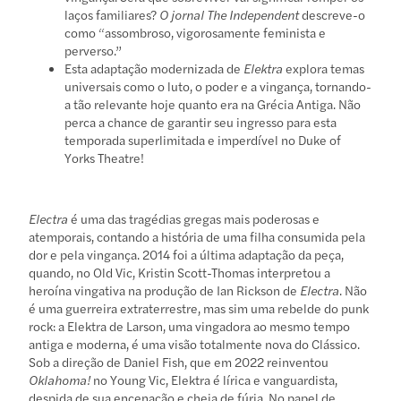
laços familiares?
O jornal The Independent
descreve-o
como “assombroso, vigorosamente feminista e
perverso.”
Esta adaptação modernizada de
Elektra
explora temas
universais como o luto, o poder e a vingança, tornando-
a tão relevante hoje quanto era na Grécia Antiga. Não
perca a chance de garantir seu ingresso para esta
temporada superlimitada e imperdível no Duke of
Yorks Theatre!
Electra
é uma das tragédias gregas mais poderosas e
atemporais, contando a história de uma filha consumida pela
dor e pela vingança. 2014 foi a última adaptação da peça,
quando, no Old Vic, Kristin Scott-Thomas interpretou a
heroína vingativa na produção de Ian Rickson de
Electra
. Não
é uma guerreira extraterrestre, mas sim uma rebelde do punk
rock: a Elektra de Larson, uma vingadora ao mesmo tempo
antiga e moderna, é uma visão totalmente nova do Clássico.
Sob a direção de Daniel Fish, que em 2022 reinventou
Oklahoma!
no Young Vic, Elektra é lírica e vanguardista,
despida de sua encenação e cheia de fúria. No papel de