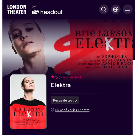
5
(
2 avaliações
)
Elektra
Peças de teatro
Duke of York's Theatre