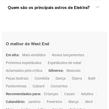
Quem são os principais astros de Elektra?
O melhor de West End
Em alta
:
Mais vendidos
Novos lançamentos
Próximos espetáculos
Espetáculos de natal
Aclamados pela crítica
Gêneros
:
Musicais
Peças teatrais
Comédia
Dança
Ópera
Balé
Pantomimas
Cabaré
Concertos
Recomendados para
:
Crianças
Casais
Adultos
Calandário
:
Janeiro
Fevereiro
Março
Abril