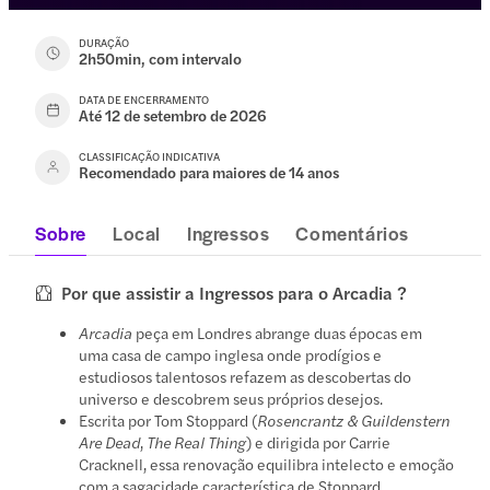
DURAÇÃO
2h50min, com intervalo
DATA DE ENCERRAMENTO
Até 12 de setembro de 2026
CLASSIFICAÇÃO INDICATIVA
Recomendado para maiores de 14 anos
Sobre
Local
Ingressos
Comentários
Por que assistir a Ingressos para o Arcadia ?
Arcadia
peça em Londres abrange duas épocas em
uma casa de campo inglesa onde prodígios e
estudiosos talentosos refazem as descobertas do
universo e descobrem seus próprios desejos.
Escrita por Tom Stoppard (
Rosencrantz & Guildenstern
Are Dead
,
The Real Thing
) e dirigida por Carrie
Cracknell, essa renovação equilibra intelecto e emoção
com a sagacidade característica de Stoppard.