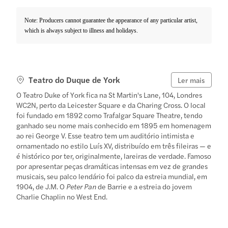
Note: Producers cannot guarantee the appearance of any particular artist,
which is always subject to illness and holidays.
Teatro do Duque de York
Ler mais
O Teatro Duke of York fica na St Martin's Lane, 104, Londres
WC2N, perto da Leicester Square e da Charing Cross. O local
foi fundado em 1892 como Trafalgar Square Theatre, tendo
ganhado seu nome mais conhecido em 1895 em homenagem
ao rei George V. Esse teatro tem um auditório intimista e
ornamentado no estilo Luís XV, distribuído em três fileiras — e
é histórico por ter, originalmente, lareiras de verdade. Famoso
por apresentar peças dramáticas intensas em vez de grandes
musicais, seu palco lendário foi palco da estreia mundial, em
1904, de J.M. O
Peter Pan
de Barrie e a estreia do jovem
Charlie Chaplin no West End.