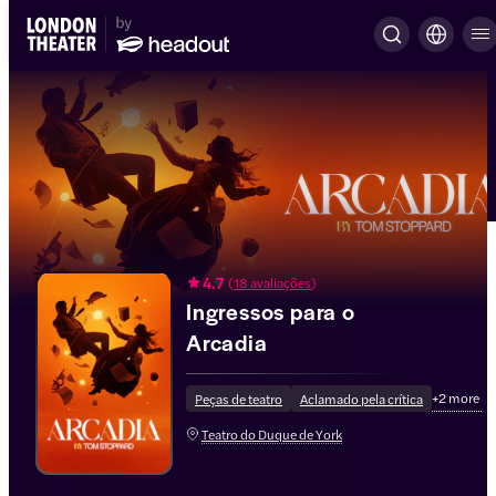
4.7
(
18 avaliações
)
Ingressos para o
Arcadia
+
2
more
Peças de teatro
Aclamado pela crítica
Teatro do Duque de York