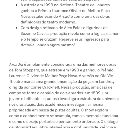
A estreia em 1993 no National Theatre de Londres
ganhou o Prêmio Laurence Olivier de Melhor Peça
Nova, estabelecendo
Arcadia
como uma das obras
definidoras do teatro moderno.
Com design refinado de Alex Eales e figurinos de
Suzanne Cave, a produção revela como a lógica, o amor
e o tempo se cruzam. Reserve seus ingressos para
Arcadia
London agora mesmo!
Arcadia
é amplamente considerada uma das melhores obras
de Tom Stoppard, que estreou em 1993 e ganhou o Prêmio
Laurence Olivier de Melhor Peça Nova. A versão no Old Vic
Theatre marca uma grande encenação da peça em Londres,
dirigida por Carrie Cracknell. Nessa produção, uma casa de
campo se torna o cenário de dois enredos: em 1809, um
jovem e brilhante estudioso investiga a estrutura do universo;
nos dias atuais, dois acadêmicos investigam a mesma
propriedade em busca de pistas ocultas. O show explora
como o conhecimento se acumula, como a memória funciona
e como o desejo perturba o pensamento ordenado. O diálogo
de Stoppard equilibra inteligência e profundidade, ciência e