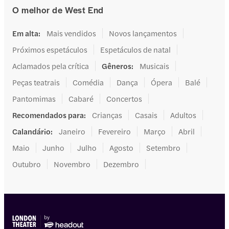
O melhor de West End
Em alta
:
Mais vendidos
Novos lançamentos
Próximos espetáculos
Espetáculos de natal
Aclamados pela crítica
Gêneros
:
Musicais
Peças teatrais
Comédia
Dança
Ópera
Balé
Pantomimas
Cabaré
Concertos
Recomendados para
:
Crianças
Casais
Adultos
Calandário
:
Janeiro
Fevereiro
Março
Abril
Maio
Junho
Julho
Agosto
Setembro
Outubro
Novembro
Dezembro