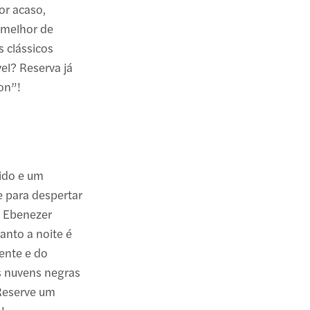
or acaso,
 melhor de
s clássicos
el? Reserva já
on”!
ido e um
e para despertar
e Ebenezer
anto a noite é
ente e do
as nuvens negras
 Reserve um