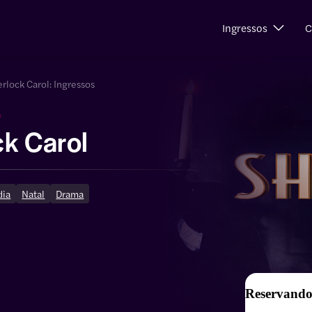
Ingressos
C
rlock Carol: Ingressos
)
ck Carol
ia
Natal
Drama
Reservando