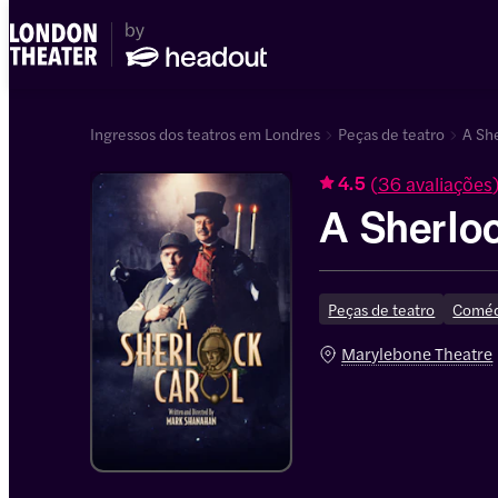
Ingressos dos teatros em Londres
Peças de teatro
A She
(
36 avaliações
4.5
A Sherlo
Peças de teatro
Coméd
Marylebone Theatre