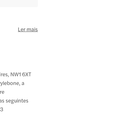
Ler mais
ndres, NW1 6XT
rylebone, a
re
 as seguintes
13