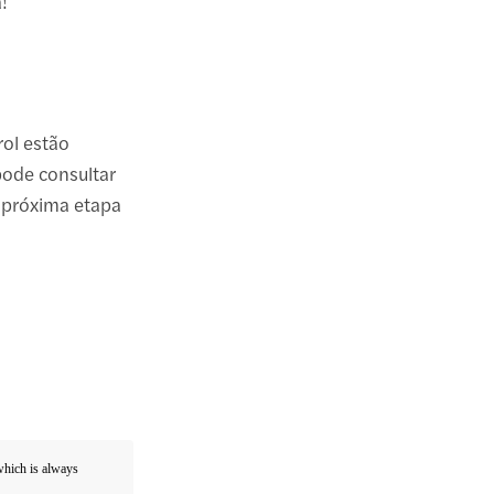
!
rol estão
pode consultar
a próxima etapa
 which is always