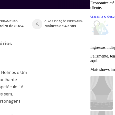
Economize até
cliente.
Garanta o desc
CERRAMENTO
CLASSIFICAÇÃO INDICATIVA
aneiro de 2024
Maiores de 4 anos
ários
Ingressos indis
Felizmente, te
aqui.
Mais shows im
ck Holmes e Um
brilhante
espetáculo “A
es sem.
personagens