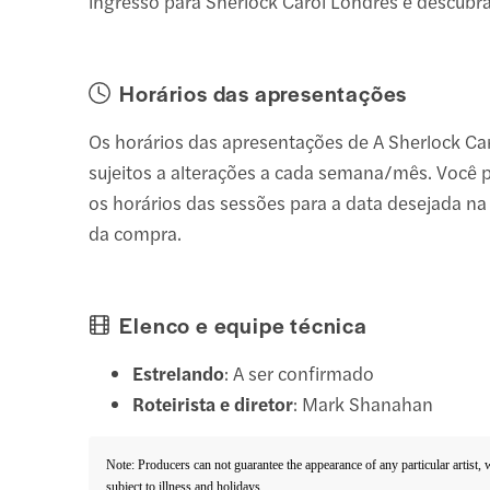
ingresso para Sherlock Carol Londres e descubra
Horários das apresentações
Os horários das apresentações de A Sherlock Ca
sujeitos a alterações a cada semana/mês. Você 
os horários das sessões para a data desejada n
da compra.
Elenco e equipe técnica
Estrelando
: A ser confirmado
Roteirista e diretor
: Mark Shanahan
Note: Producers can not guarantee the appearance of any particular artist,
subject to illness and holidays.