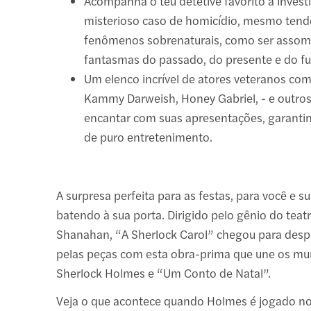
Acompanha o teu detetive favorito a invest
misterioso caso de homicídio, mesmo tend
fenômenos sobrenaturais, como ser assom
fantasmas do passado, do presente e do fu
Um elenco incrível de atores veteranos co
Kammy Darweish, Honey Gabriel, - e outros
encantar com suas apresentações, garant
de puro entretenimento.
A surpresa perfeita para as festas, para você e su
batendo à sua porta. Dirigido pelo gênio do teat
Shanahan, “A Sherlock Carol” chegou para desp
pelas peças com esta obra-prima que une os m
Sherlock Holmes e “Um Conto de Natal”.
Veja o que acontece quando Holmes é jogado 