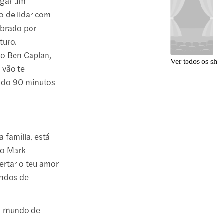
igar um
o de lidar com
brado por
turo.
mo Ben Caplan,
Ver todos os s
 vão te
indo 90 minutos
a família, está
ro Mark
ertar o teu amor
undos de
no mundo de