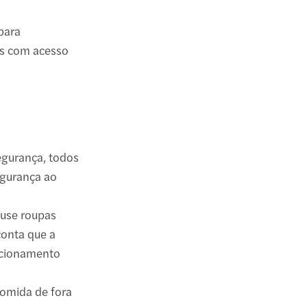
para
es com acesso
segurança, todos
egurança ao
 use roupas
conta que a
ncionamento
.
 comida de fora