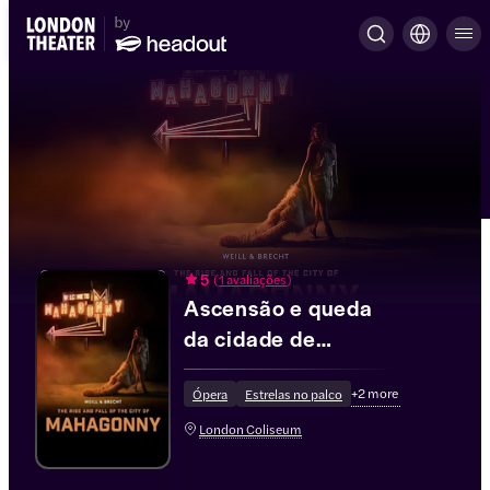
5
(
1 avaliações
)
Ascensão e queda
da cidade de
Mahagonny
+
2
more
Ópera
Estrelas no palco
London Coliseum