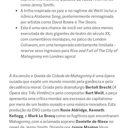
como Jenny Smith.
A trilha inspirada no jazz e no ragtime de Weill inclui a
icônica
Alabama Song
, posteriormente reimaginada
por artistas como David Bowie e The Doors.
Esta é uma rara chance de você ver uma obra menos
executada de dois gigantes do teatro do século XX,
com comentários mordazes, no palco do London
Coliseum, em uma temporada estritamente limitada -
reserve seus ingressos para
Rise and Fall of The City of
Mahagonny
em Londres agora!
A Ascensão e Queda da Cidade de Mahagonny
é uma ópera
ousada que expõe um mundo movido pela ganância e pela
decadência moral. Criada pelo dramaturgo
Bertolt Brecht
(
A
Ópera dos Três Vinténs
) e pelo compositor
Kurt Weill
, a peça
apresenta uma crítica mordaz aos excessos do capitalismo
por meio de um teatro ousado e uma música inovadora. Esta
produção da ENO conta com
Rosie Aldridge
,
Kenneth
Kellogg
, e
Mark Le Brocq
como os fugitivos que encontraram
Mahagonny, com a aclamada soprano
Danielle de Niese
no
papel de Jenny Smith. Dirigida por
Jamie Manton
(duas