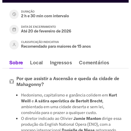
DURAÇÃO
2 h e 30 min com intervalo
DATA DE ENCERRAMENTO
Até 20 de fevereiro de 2026
CLASSIFICAÇÃO INDICATIVA
Recomendado para maiores de 15 anos
Sobre
Local
Ingressos
Comentários
Por que assistir a Ascensão e queda da cidade de
Mahagonny?
Hedonismo, capitalismo e ganância colidem em
Kurt
Weill
e
A sátira operística de Bertolt Brecht
,
ambientada em uma cidade deserta e sem lei,
construída para o prazer a qualquer custo.
O diretor indicado ao Olivier
Jamie Manton
dirige essa
produção da English National Opera (ENO), com a
soprano internacional
Danielle de Niese
retornando