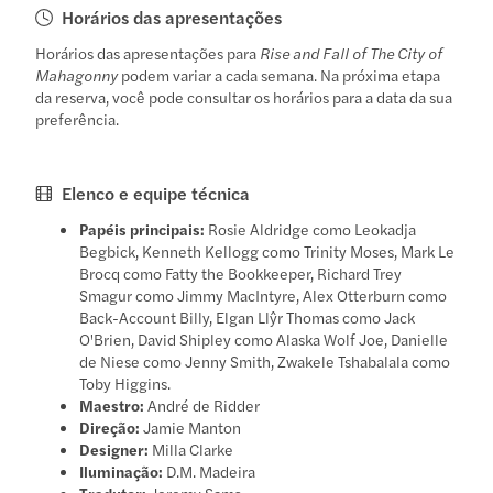
Horários das apresentações
Horários das apresentações para
Rise and Fall of The City of
Mahagonny
podem variar a cada semana. Na próxima etapa
da reserva, você pode consultar os horários para a data da sua
preferência.
Elenco e equipe técnica
Papéis principais:
Rosie Aldridge como Leokadja
Begbick, Kenneth Kellogg como Trinity Moses, Mark Le
Brocq como Fatty the Bookkeeper, Richard Trey
Smagur como Jimmy MacIntyre, Alex Otterburn como
Back-Account Billy, Elgan Llŷr Thomas como Jack
O'Brien, David Shipley como Alaska Wolf Joe, Danielle
de Niese como Jenny Smith, Zwakele Tshabalala como
Toby Higgins.
Maestro:
André de Ridder
Direção:
Jamie Manton
Designer:
Milla Clarke
Iluminação:
D.M. Madeira
Tradutor:
Jeremy Sams