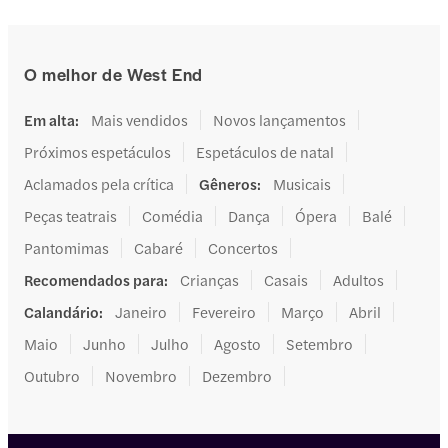
O melhor de West End
Em alta
:
Mais vendidos
Novos lançamentos
Próximos espetáculos
Espetáculos de natal
Aclamados pela crítica
Gêneros
:
Musicais
Peças teatrais
Comédia
Dança
Ópera
Balé
Pantomimas
Cabaré
Concertos
Recomendados para
:
Crianças
Casais
Adultos
Calandário
:
Janeiro
Fevereiro
Março
Abril
Maio
Junho
Julho
Agosto
Setembro
Outubro
Novembro
Dezembro