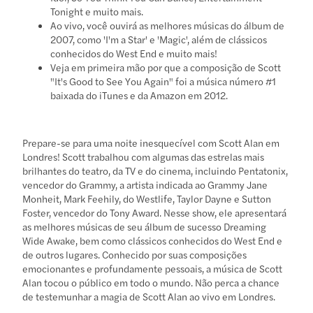
Tonight e muito mais.
Ao vivo, você ouvirá as melhores músicas do álbum de
2007, como 'I'm a Star' e 'Magic', além de clássicos
conhecidos do West End e muito mais!
Veja em primeira mão por que a composição de Scott
"It's Good to See You Again" foi a música número #1
baixada do iTunes e da Amazon em 2012.
Prepare-se para uma noite inesquecível com Scott Alan em
Londres! Scott trabalhou com algumas das estrelas mais
brilhantes do teatro, da TV e do cinema, incluindo Pentatonix,
vencedor do Grammy, a artista indicada ao Grammy Jane
Monheit, Mark Feehily, do Westlife, Taylor Dayne e Sutton
Foster, vencedor do Tony Award. Nesse show, ele apresentará
as melhores músicas de seu álbum de sucesso Dreaming
Wide Awake, bem como clássicos conhecidos do West End e
de outros lugares. Conhecido por suas composições
emocionantes e profundamente pessoais, a música de Scott
Alan tocou o público em todo o mundo. Não perca a chance
de testemunhar a magia de Scott Alan ao vivo em Londres.