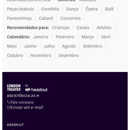
Peças teatrais
Comédia
Dança
Ópera
Balé
Pantomimas
Cabaré
Concertos
Recomendados para
:
Crianças
Casais
Adultos
Calandário
:
Janeiro
Fevereiro
Março
Abril
Maio
Junho
Julho
Agosto
Setembro
Outubro
Novembro
Dezembro
ASSISTÊNCIA 24 H
Fale conosco
Enviar um e-mail
HEADOUT