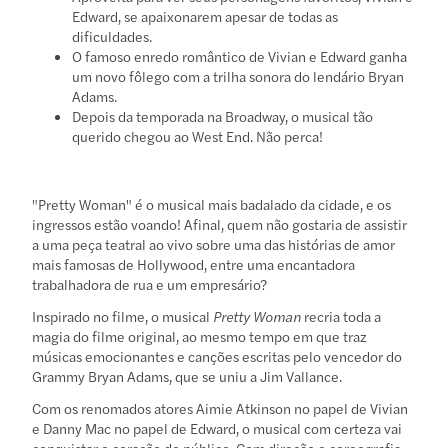
Edward, se apaixonarem apesar de todas as
dificuldades.
O famoso enredo romântico de Vivian e Edward ganha
um novo fôlego com a trilha sonora do lendário Bryan
Adams.
Depois da temporada na Broadway, o musical tão
querido chegou ao West End. Não perca!
"Pretty Woman" é o musical mais badalado da cidade, e os
ingressos estão voando! Afinal, quem não gostaria de assistir
a uma peça teatral ao vivo sobre uma das histórias de amor
mais famosas de Hollywood, entre uma encantadora
trabalhadora de rua e um empresário?
Inspirado no filme, o musical
Pretty Woman
recria toda a
magia do filme original, ao mesmo tempo em que traz
músicas emocionantes e canções escritas pelo vencedor do
Grammy Bryan Adams, que se uniu a Jim Vallance.
Com os renomados atores Aimie Atkinson no papel de Vivian
e Danny Mac no papel de Edward, o musical com certeza vai
conquistar o coração do público. Com direção e coreografia