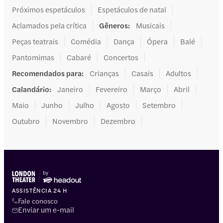
Próximos espetáculos
Espetáculos de natal
Aclamados pela crítica
Gêneros
:
Musicais
Peças teatrais
Comédia
Dança
Ópera
Balé
Pantomimas
Cabaré
Concertos
Recomendados para
:
Crianças
Casais
Adultos
Calandário
:
Janeiro
Fevereiro
Março
Abril
Maio
Junho
Julho
Agosto
Setembro
Outubro
Novembro
Dezembro
ASSISTÊNCIA 24 H
Fale conosco
Enviar um e-mail