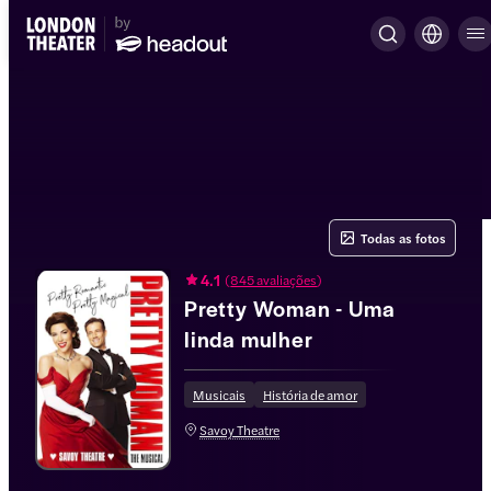
Todas as fotos
4.1
(
845 avaliações
)
Pretty Woman - Uma
linda mulher
Musicais
História de amor
Savoy Theatre