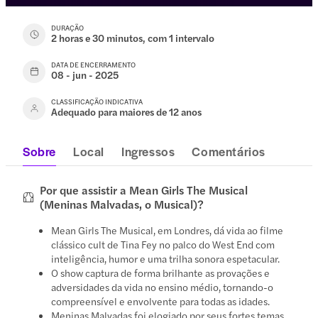
DURAÇÃO
2 horas e 30 minutos, com 1 intervalo
DATA DE ENCERRAMENTO
08 - jun - 2025
CLASSIFICAÇÃO INDICATIVA
Adequado para maiores de 12 anos
Sobre
Local
Ingressos
Comentários
Por que assistir a Mean Girls The Musical
(Meninas Malvadas, o Musical)?
Mean Girls The Musical, em Londres, dá vida ao filme
clássico cult de Tina Fey no palco do West End com
inteligência, humor e uma trilha sonora espetacular.
O show captura de forma brilhante as provações e
adversidades da vida no ensino médio, tornando-o
compreensível e envolvente para todas as idades.
Meninas Malvadas foi elogiado por seus fortes temas