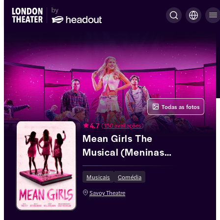
Todas as fotos
4.7
(
150 avaliações
)
Mean Girls The
Musical (Meninas
Malvadas, o
Musical)
Musicais
Comédia
Savoy Theatre