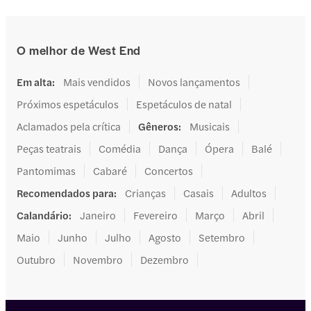
O melhor de West End
Em alta
:
Mais vendidos
Novos lançamentos
Próximos espetáculos
Espetáculos de natal
Aclamados pela crítica
Gêneros
:
Musicais
Peças teatrais
Comédia
Dança
Ópera
Balé
Pantomimas
Cabaré
Concertos
Recomendados para
:
Crianças
Casais
Adultos
Calandário
:
Janeiro
Fevereiro
Março
Abril
Maio
Junho
Julho
Agosto
Setembro
Outubro
Novembro
Dezembro