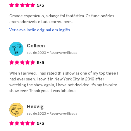
5
/5
Grande espetáculo, a dança foi fantástica. Os funcionários
eram adoráveis e tudo correu bem.
Ver a avaliação original em inglês
Colleen
set. de 2023
Reserva verificada
5
/5
When I arrived, I had rated this show as one of my top three I
had ever seen. I sow it in New York City in 2019 after
watching the show again, I have not decided it's my favorite
show ever. Thank you. It was fabulous
Hedvig
set. de 2023
Reserva verificada
5
/5