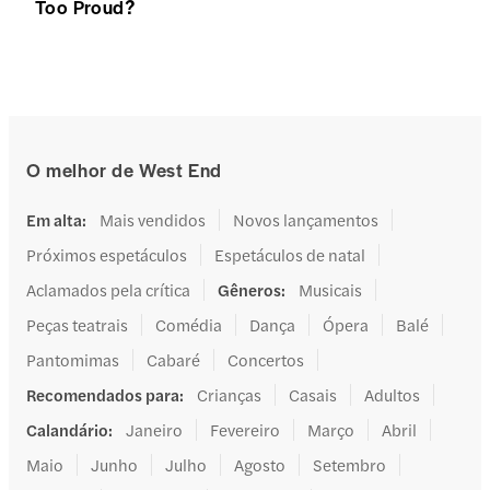
Too Proud?
O melhor de West End
Em alta
:
Mais vendidos
Novos lançamentos
Próximos espetáculos
Espetáculos de natal
Aclamados pela crítica
Gêneros
:
Musicais
Peças teatrais
Comédia
Dança
Ópera
Balé
Pantomimas
Cabaré
Concertos
Recomendados para
:
Crianças
Casais
Adultos
Calandário
:
Janeiro
Fevereiro
Março
Abril
Maio
Junho
Julho
Agosto
Setembro