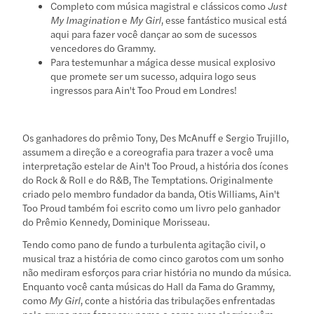
Completo com música magistral e clássicos como
Just
My Imagination
e
My Girl
, esse fantástico musical está
aqui para fazer você dançar ao som de sucessos
vencedores do Grammy.
Para testemunhar a mágica desse musical explosivo
que promete ser um sucesso, adquira logo seus
ingressos para Ain't Too Proud em Londres!
Os ganhadores do prêmio Tony, Des McAnuff e Sergio Trujillo,
assumem a direção e a coreografia para trazer a você uma
interpretação estelar de Ain't Too Proud, a história dos ícones
do Rock & Roll e do R&B, The Temptations. Originalmente
criado pelo membro fundador da banda, Otis Williams, Ain't
Too Proud também foi escrito como um livro pelo ganhador
do Prêmio Kennedy, Dominique Morisseau.
Tendo como pano de fundo a turbulenta agitação civil, o
musical traz a história de como cinco garotos com um sonho
não mediram esforços para criar história no mundo da música.
Enquanto você canta músicas do Hall da Fama do Grammy,
como
My Girl
, conte a história das tribulações enfrentadas
pelo grupo para fazer seu nome e como suas alegrias vêm