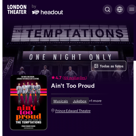
Todas as fotos
4.7
(
64 avaliações
)
Ain't Too Proud
+
1
more
Musicais
Jukebox
Prince Edward Theatre