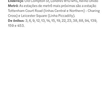
Endereço
: Old Compton St, Londres W1D 4HS, Reino Unido
Metrô
: As estações de metrô mais próximas são a estação
Tottenham Court Road (linhas Central e Northern) - Charing
Cross) e Leicester Square (Linha Piccadilly).
De ônibus
: 3, 6, 9, 12, 13, 14, 15, 19, 22, 23, 38, 88, 94, 139,
159 e 453.