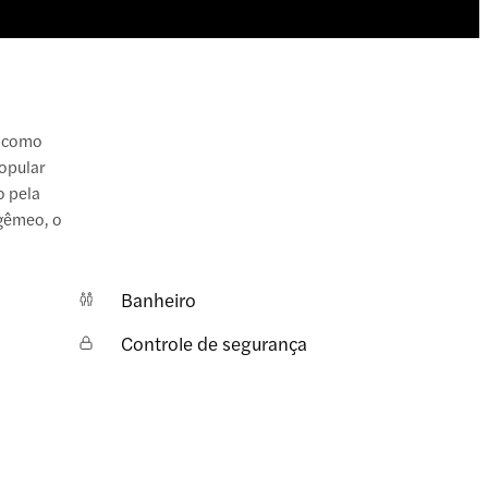
o como
popular
o pela
 gêmeo, o
Banheiro
Controle de segurança