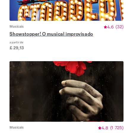
Musicais
4.6
(
32
)
Showstopper! O musical improvisado
a partir de
£ 29,13
Musicais
4.8
(
1 725
)