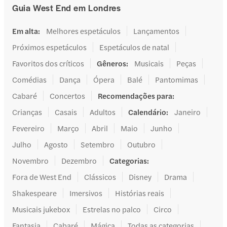
Guia West End em Londres
Em alta
:
Melhores espetáculos
Lançamentos
Próximos espetáculos
Espetáculos de natal
Favoritos dos críticos
Gêneros
:
Musicais
Peças
Comédias
Dança
Ópera
Balé
Pantomimas
Cabaré
Concertos
Recomendações para
:
Crianças
Casais
Adultos
Calendário
:
Janeiro
Fevereiro
Março
Abril
Maio
Junho
Julho
Agosto
Setembro
Outubro
Novembro
Dezembro
Categorias
:
Fora de West End
Clássicos
Disney
Drama
Shakespeare
Imersivos
Histórias reais
Musicais jukebox
Estrelas no palco
Circo
Fantasia
Cabaré
Mágica
Todas as categorias