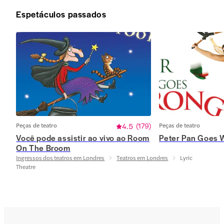
Espetáculos passados
Peças de teatro
4.5
(
179
)
Peças de teatro
Você pode assistir ao vivo ao Room
Peter Pan Goes 
On The Broom
Ingressos dos teatros em Londres
Teatros em Londres
Lyric
Theatre