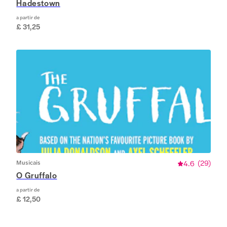
Hadestown
a partir de
£ 31,25
Musicais
4.6
(
29
)
O Gruffalo
a partir de
£ 12,50