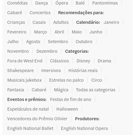
Comédias
Dança
Ópera
Balé
Pantomimas
Cabaré
Concertos
Recomendações para
:
Crianças
Casais
Adultos
Calendário
:
Janeiro
Fevereiro
Março
Abril
Maio
Junho
Julho
Agosto
Setembro
Outubro
Novembro
Dezembro
Categorias
:
Fora de West End
Clássicos
Disney
Drama
Shakespeare
Imersivos
Histórias reais
Musicais jukebox
Estrelas no palco
Circo
Fantasia
Cabaré
Mágica
Todas as categorias
Eventos e prêmios
:
Festas de fim de ano
Espetáculos de natal
Halloween
Vencedores do Prêmio Olivier
Produtores
:
English National Ballet
English National Opera