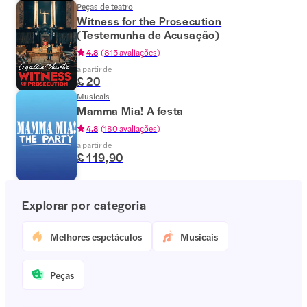
Peças de teatro
Witness for the Prosecution
(Testemunha de Acusação)
4.8
(
815 avaliações
)
a partir de
£ 20
Musicais
Mamma Mia! A festa
4.8
(
180 avaliações
)
a partir de
£ 119,90
Explorar por categoria
Melhores espetáculos
Musicais
Peças