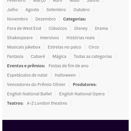
Julho
Agosto
Setembro
Outubro
Novembro
Dezembro
Categorias
:
Fora de West End
Clássicos
Disney
Drama
Shakespeare
Imersivos
Histórias reais
Musicais jukebox
Estrelas no palco
Circo
Fantasia
Cabaré
Mágica
Todas as categorias
Eventos e prêmios
:
Festas de fim de ano
Espetáculos de natal
Halloween
Vencedores do Prêmio Olivier
Produtores
:
English National Ballet
English National Opera
Teatros
:
A-Z London theatres