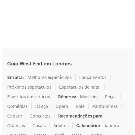
Guia West End em Londres
Em alta
:
Melhores espetáculos
Lançamentos
Próximos espetáculos
Espetáculos de natal
Favoritos dos críticos
Gêneros
:
Musicais
Peças
Comédias
Dança
Ópera
Balé
Pantomimas
Cabaré
Concertos
Recomendações para
:
Crianças
Casais
Adultos
Calendário
:
Janeiro
Fevereiro
Março
Abril
Maio
Junho