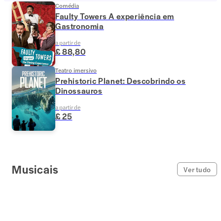
Comédia
Faulty Towers A experiência em
Gastronomia
a partir de
£ 88,80
Teatro imersivo
Prehistoric Planet: Descobrindo os
Dinossauros
a partir de
£ 25
Musicais
Ver tudo