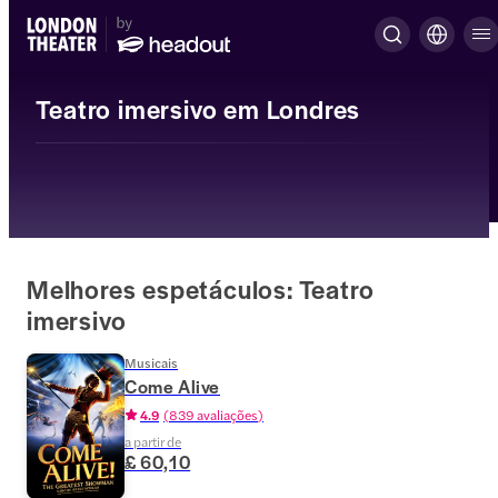
Teatro imersivo em Londres
Melhores espetáculos: Teatro
imersivo
Musicais
Come Alive
4.9
(
839 avaliações
)
a partir de
£ 60,10