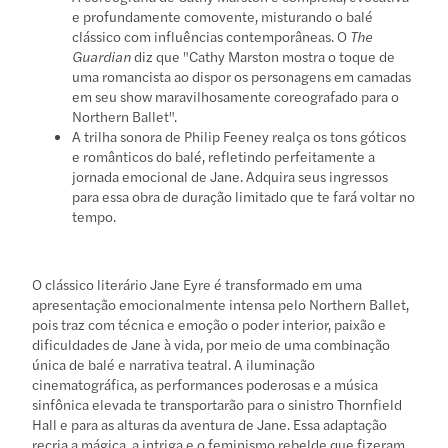
e profundamente comovente, misturando o balé
clássico com influências contemporâneas. O
The
Guardian
diz que "Cathy Marston mostra o toque de
uma romancista ao dispor os personagens em camadas
em seu show maravilhosamente coreografado para o
Northern Ballet".
A trilha sonora de Philip Feeney realça os tons góticos
e românticos do balé, refletindo perfeitamente a
jornada emocional de Jane. Adquira seus ingressos
para essa obra de duração limitado que te fará voltar no
tempo.
O clássico literário Jane Eyre é transformado em uma
apresentação emocionalmente intensa pelo Northern Ballet,
pois traz com técnica e emoção o poder interior, paixão e
dificuldades de Jane à vida, por meio de uma combinação
única de balé e narrativa teatral. A iluminação
cinematográfica, as performances poderosas e a música
sinfônica elevada te transportarão para o sinistro Thornfield
Hall e para as alturas da aventura de Jane. Essa adaptação
recria a mágica, a intriga e o feminismo rebelde que fizeram