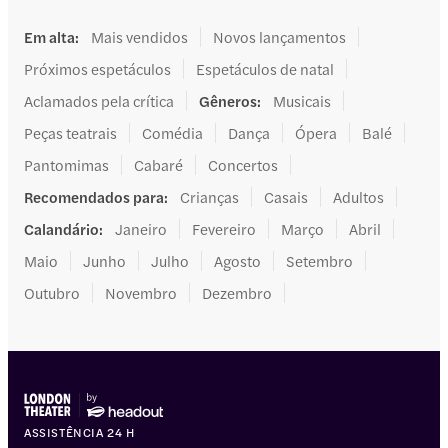
Em alta
:
Mais vendidos
Novos lançamentos
Próximos espetáculos
Espetáculos de natal
Aclamados pela crítica
Gêneros
:
Musicais
Peças teatrais
Comédia
Dança
Ópera
Balé
Pantomimas
Cabaré
Concertos
Recomendados para
:
Crianças
Casais
Adultos
Calandário
:
Janeiro
Fevereiro
Março
Abril
Maio
Junho
Julho
Agosto
Setembro
Outubro
Novembro
Dezembro
ASSISTÊNCIA 24 H