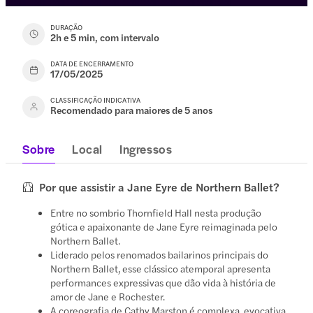
DURAÇÃO
2h e 5 min, com intervalo
DATA DE ENCERRAMENTO
17/05/2025
CLASSIFICAÇÃO INDICATIVA
Recomendado para maiores de 5 anos
Sobre
Local
Ingressos
Por que assistir a Jane Eyre de Northern Ballet?
Entre no sombrio Thornfield Hall nesta produção
gótica e apaixonante de Jane Eyre reimaginada pelo
Northern Ballet.
Liderado pelos renomados bailarinos principais do
Northern Ballet, esse clássico atemporal apresenta
performances expressivas que dão vida à história de
amor de Jane e Rochester.
A coreografia de Cathy Marston é complexa, evocativa