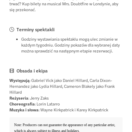
trwać? Kup bilety na musical Mrs. Doubtfire w Londynie, aby
się przekonać.
Terminy spektakli
Godziny wystawiania spektaklu mogą ulec zmianie w
każdym tygodniu. Godziny pokazów dla wybranej daty
można sprawdzić na następnym etapie rezerwacji.
Obsada i ekipa
Występują
: Gabriel Vick jako Daniel Hillard, Carla Dixon-
Hernandez jako Lydia Hillard, Cameron Blakely jako Frank
Hillard
Reżyseria
: Jerry Zaks
Choreografia
: Lorin Latarro
Muzyka i słowa
: Wayne Kirkpatrick i Karey Kirkpatrick
Note: Producers can not guarantee the appearance of any particular artist,
which is always subject to illness and holidays.