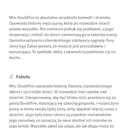
Mrs. Doubtfire to absolutne arcydzieło komedii i dramatu.
Opowiada historię mężczyzny, który po rozwodzie stracił
prawie wszystko. Nie zamierza jednak się poddawać, a jego
desperacja i miłość do dzieci zamieniają go w szkocką nianię.
Genialna reżyseria czterokrotnego zdobywcy nagrody Tony
Jerry'ego Zaksa sprawia, że musical jest przezabawny i
wzruszający. To spektakl, który z pewnością podniesie cię na
duchu.
Fabuła
Mrs. Doubtfire opowiada historię Daniela, rozwiedzionego
aktora i ojca trójki dzieci. W rozwodzie traci opiekę nad
dziećmi. Zdesperowany, aby być blisko nich, przebiera się za
panią Doubtfire, starzejącą się szkocką gosposię, i rozpoczyna
pracę w domu swojej byłej żony, żeby spędzać więcej czasu z
dziećmi. Jego była żona i dzieci są zupełnie nieświadome
jego oszustwa, co oznacza, że musi słuchać ich rozmów na
jego temat. Wszystko jakoś się udaje, ale jak długo może to