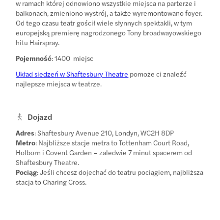
w ramach której odnowiono wszystkie miejsca na parterze i
balkonach, zmieniono wystrój, a także wyremontowano foyer.
Od tego czasu teatr gościł wiele słynnych spektakli, w tym
europejską premierę nagrodzonego Tony broadwayowskiego
hitu Hairspray.
Pojemność
: 1400 miejsc
Układ siedzeń w Shaftesbury Theatre
pomoże ci znaleźć
najlepsze miejsca w teatrze.
Dojazd
Adres
: Shaftesbury Avenue 210, Londyn, WC2H 8DP
Metro
: Najbliższe stacje metra to Tottenham Court Road,
Holborn i Covent Garden – zaledwie 7 minut spacerem od
Shaftesbury Theatre.
Pociąg
: Jeśli chcesz dojechać do teatru pociągiem, najbliższa
stacja to Charing Cross.