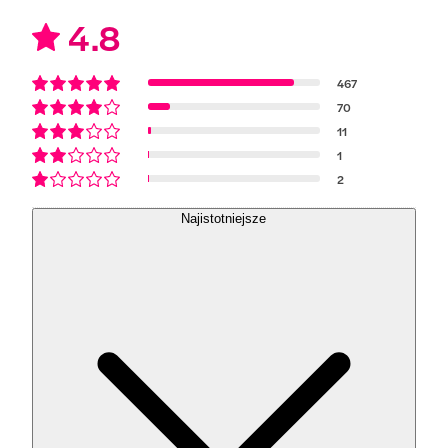
4.8
467
70
11
1
2
Najistotniejsze