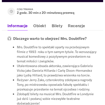
CZAS TRWANIA
2 godz. 30 min z 20-minutową przerwą
Informacje
Obiekt
Bilety
Recenzje
Dlaczego warto to obejrzeć Mrs. Doubtfire?
Mrs. Doubtfire to spektakl oparty na przebojowym
filmie z 1993 roku o tym samym tytule. To wzruszający
musical komediowy z pozytywnym przesłaniem na
temat miłości i związków.
Utalentowana obsada aktorska, zawierająca Gabriela
Vicka jako Daniela Hillarda i Carlę Dixon-Hernandez
jako Lydię Hillard, to prawdziwa wisienka na torcie.
Reżyser Jerry Zaks, czterokrotny zdobywca nagrody
Tony, po mistrzowsku opowiada fabułę spektaklu i
przekazuje przesłanie na temat ojcostwa i rodziny.
Zdobądź bilety na musical Mrs. Doubtfire w Londynie
już dziś i podaruj sobie niezwykłe teatralne
doświadczenie!