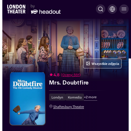
Wszystkie zdjęcia
4.8
(
Oceny: 551
)
Mrs. Doubtfire
+
2
more
Londyn
Komedia
Shaftesbury Theatre