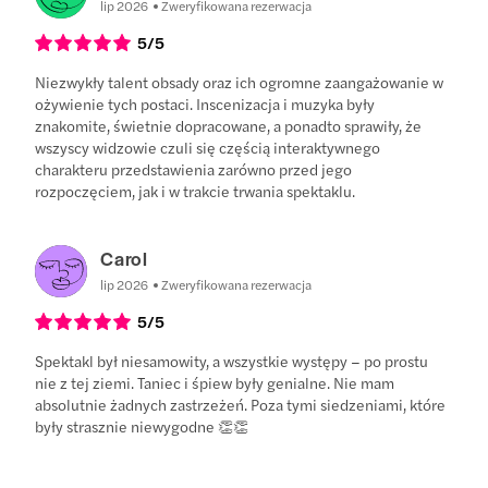
lip 2026
Zweryfikowana rezerwacja
5
/5
Niezwykły talent obsady oraz ich ogromne zaangażowanie w
ożywienie tych postaci. Inscenizacja i muzyka były
znakomite, świetnie dopracowane, a ponadto sprawiły, że
wszyscy widzowie czuli się częścią interaktywnego
charakteru przedstawienia zarówno przed jego
rozpoczęciem, jak i w trakcie trwania spektaklu.
Carol
lip 2026
Zweryfikowana rezerwacja
5
/5
Spektakl był niesamowity, a wszystkie występy – po prostu
nie z tej ziemi. Taniec i śpiew były genialne. Nie mam
absolutnie żadnych zastrzeżeń. Poza tymi siedzeniami, które
były strasznie niewygodne 👏👏