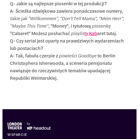
Q- Jakie są najlepsze piosenki w tej produkcji?
A- Ścieżka dźwiękowa zawiera ponadczasowe numery,
takie jak "Willkommen", "Don't Tell Mama", "Mein Herr",
"Maybe This Time"
, "Money", i tytułową
piosenkę
"Cabaret" Możesz posłuchać
playlis
ty Kab
aret tutaj.
Q- Czy serial jest oparty na prawdziwych wydarzeniach
lub postaciach?
A- Tak, fabuła czerpie z
powieści Goodbye
to Berlin
Christophera Isherwooda, a sceneria pensjonatu
nawiązuje do rzeczywistych tematów upadającej
Republiki Weimarskiej.
WSPARCIE