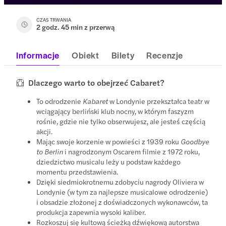
CZAS TRWANIA
2 godz. 45 min z przerwą
Informacje
Obiekt
Bilety
Recenzje
Dlaczego warto to obejrzeć Cabaret?
To odrodzenie
Kabaret
w Londynie przekształca teatr w
wciągający berliński klub nocny, w którym faszyzm
rośnie, gdzie nie tylko obserwujesz, ale jesteś częścią
akcji.
Mając swoje korzenie w powieści z 1939 roku
Goodbye
to Berlin
i nagrodzonym Oscarem filmie z 1972 roku,
dziedzictwo musicalu leży u podstaw każdego
momentu przedstawienia.
Dzięki siedmiokrotnemu zdobyciu nagrody Oliviera w
Londynie (w tym za najlepsze musicalowe odrodzenie)
i obsadzie złożonej z doświadczonych wykonawców, ta
produkcja zapewnia wysoki kaliber.
Rozkoszuj się kultową ścieżką dźwiękową autorstwa