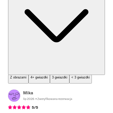
Z obrazami
4+ gwiazdki
3 gwiazdki
< 3 gwiazdki
Mika
lip 2026
Zweryfikowana rezerwacja
5
/5