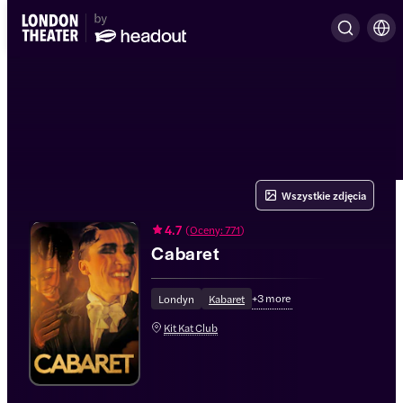
Wszystkie zdjęcia
4.7
(
Oceny: 771
)
Cabaret
+
3
more
Londyn
Kabaret
Kit Kat Club