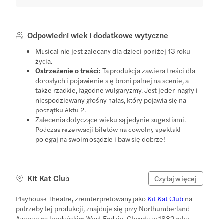
Odpowiedni wiek i dodatkowe wytyczne
Musical nie jest zalecany dla dzieci poniżej 13 roku
życia.
Ostrzeżenie o treści:
Ta produkcja zawiera treści dla
dorosłych i pojawienie się broni palnej na scenie, a
także rzadkie, łagodne wulgaryzmy. Jest jeden nagły i
niespodziewany głośny hałas, który pojawia się na
początku Aktu 2.
Zalecenia dotyczące wieku są jedynie sugestiami.
Podczas rezerwacji biletów na dowolny spektakl
polegaj na swoim osądzie i baw się dobrze!
Kit Kat Club
Czytaj więcej
Playhouse Theatre, zreinterpretowany jako
Kit Kat Club
na
potrzeby tej produkcji, znajduje się przy Northumberland
Avenue na londyńskim West Endzie. Otwarty w 1882 roku