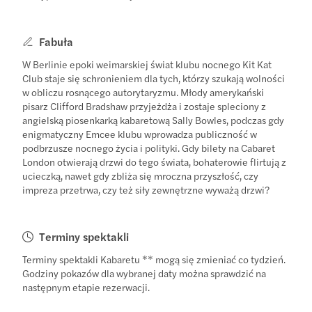
Fabuła
W Berlinie epoki weimarskiej świat klubu nocnego Kit Kat
Club staje się schronieniem dla tych, którzy szukają wolności
w obliczu rosnącego autorytaryzmu. Młody amerykański
pisarz Clifford Bradshaw przyjeżdża i zostaje spleciony z
angielską piosenkarką kabaretową Sally Bowles, podczas gdy
enigmatyczny Emcee klubu wprowadza publiczność w
podbrzusze nocnego życia i polityki. Gdy bilety na Cabaret
London otwierają drzwi do tego świata, bohaterowie flirtują z
ucieczką, nawet gdy zbliża się mroczna przyszłość, czy
impreza przetrwa, czy też siły zewnętrzne wyważą drzwi?
Terminy spektakli
Terminy spektakli Kabaretu ** mogą się zmieniać co tydzień.
Godziny pokazów dla wybranej daty można sprawdzić na
następnym etapie rezerwacji.