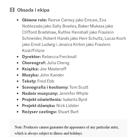
Obsada i ekipa
Główne role:
Reeve Carney jako Emcee, Eva
Noblezada jako Sally Bowles, Baker Mukasa jako
Clifford Bradshaw, Ruthie Henshall jako Fraulein
Schneider, Robert Hands jako Herr Schultz, Lucas Koch
jako Ernst Ludwig i Jessica Kirton jako Fraulein
Kost/Fritzie
Dyrektor:
Rebecca Frecknall
Choreograf:
Julia Cheng
Książka:
Joe Masteroff
Muzyka:
John Kander
Teksty:
Fred Ebb
Scenografia i kostiumy:
Tom Scutt
Nadzór muzyczny:
Jennifer Whyte
Projekt oświetlenia:
Isabella Byrd
Projekt dźwięku:
Nick Lidster
Reżyser castingu:
Stuart Burt
Note: Producers cannot guarantee the appearance of any particular artist,
which is always subject to illness and holidays.