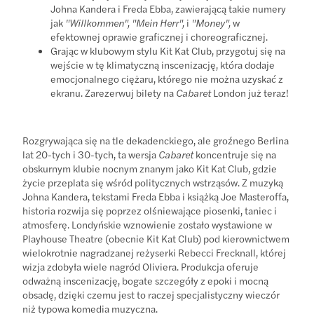
Johna Kandera i Freda Ebba, zawierającą takie numery
jak
"Willkommen", "Mein Herr",
i
"Money",
w
efektownej oprawie graficznej i choreograficznej.
Grając w klubowym stylu Kit Kat Club, przygotuj się na
wejście w tę klimatyczną inscenizację, która dodaje
emocjonalnego ciężaru, którego nie można uzyskać z
ekranu. Zarezerwuj bilety na
Cabaret
London już teraz!
Rozgrywająca się na tle dekadenckiego, ale groźnego Berlina
lat 20-tych i 30-tych, ta wersja
Cabaret
koncentruje się na
obskurnym klubie nocnym znanym jako Kit Kat Club, gdzie
życie przeplata się wśród politycznych wstrząsów. Z muzyką
Johna Kandera, tekstami Freda Ebba i książką Joe Masteroffa,
historia rozwija się poprzez olśniewające piosenki, taniec i
atmosferę. Londyńskie wznowienie zostało wystawione w
Playhouse Theatre (obecnie Kit Kat Club) pod kierownictwem
wielokrotnie nagradzanej reżyserki Rebecci Frecknall, której
wizja zdobyła wiele nagród Oliviera. Produkcja oferuje
odważną inscenizację, bogate szczegóły z epoki i mocną
obsadę, dzięki czemu jest to raczej specjalistyczny wieczór
niż typowa komedia muzyczna.