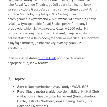
jako Royal Avenue Theatre, gościł opery komiczne, farsy i
wczesne dzieła George'a Bernarda Shawa (jego debiut
Arms
and the Man
odbył się tutaj w 1894 roku). Przez
dziesięciolecia wystawiano w nim ważne wznowienia i nowe
sztuki, w tym spektakle Royal Shakespeare Company i
produkcje takie jak
An Inspector Calls
w 2001 roku. Na
potrzeby obecnej inscenizacji
Cabaret
, miejsce zostało
przekształcone w klub nocny z epoki weimarskiej, zbudowany
z myślą o immersji, a nie tradycyjnym oglądaniu z
proscenium.
Plan miejsc w klubie
Kit Kat Club
pomoże Ci znaleźć
najlepsze miejsca w teatrze.
Dojazd
Adres
: Northumberland Ave, Londyn WC2N 5DE
Rura
: Stacje metra znajdujące się najbliżej Kit Kat Club
w Playhouse Theatre to Embankment (linie Bakerloo,
Circle, District i Northern) oraz Charing Cross (linie
Bakerloo i Northern).