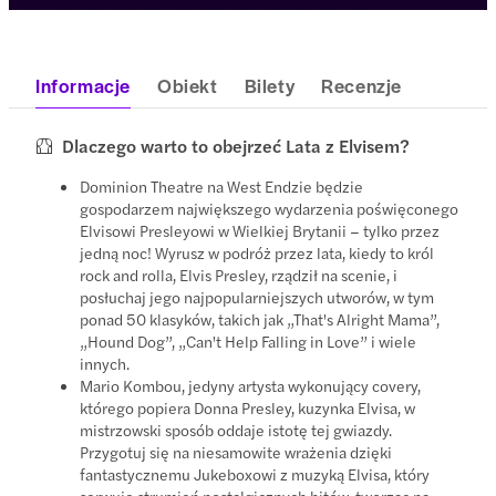
Informacje
Obiekt
Bilety
Recenzje
Dlaczego warto to obejrzeć Lata z Elvisem?
Dominion Theatre na West Endzie będzie
gospodarzem największego wydarzenia poświęconego
Elvisowi Presleyowi w Wielkiej Brytanii – tylko przez
jedną noc! Wyrusz w podróż przez lata, kiedy to król
rock and rolla, Elvis Presley, rządził na scenie, i
posłuchaj jego najpopularniejszych utworów, w tym
ponad 50 klasyków, takich jak „That's Alright Mama”,
„Hound Dog”, „Can't Help Falling in Love” i wiele
innych.
Mario Kombou, jedyny artysta wykonujący covery,
którego popiera Donna Presley, kuzynka Elvisa, w
mistrzowski sposób oddaje istotę tej gwiazdy.
Przygotuj się na niesamowite wrażenia dzięki
fantastycznemu Jukeboxowi z muzyką Elvisa, który
serwuje strumień nostalgicznych hitów, tworząc na