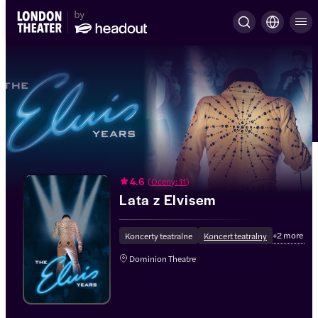
4.6
(
Oceny: 11
)
Lata z Elvisem
+
2
more
Koncerty teatralne
Koncert teatralny
Dominion Theatre