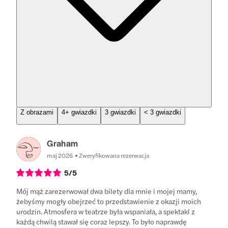
Z obrazami
4+ gwiazdki
3 gwiazdki
< 3 gwiazdki
Graham
maj 2026
Zweryfikowana rezerwacja
5
/5
Mój mąż zarezerwował dwa bilety dla mnie i mojej mamy,
żebyśmy mogły obejrzeć to przedstawienie z okazji moich
urodzin. Atmosfera w teatrze była wspaniała, a spektakl z
każdą chwilą stawał się coraz lepszy. To było naprawdę