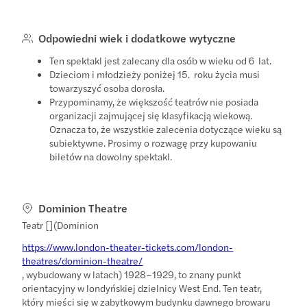
Odpowiedni wiek i dodatkowe wytyczne
Ten spektakl jest zalecany dla osób w wieku od 6 lat.
Dzieciom i młodzieży poniżej 15. roku życia musi
towarzyszyć osoba dorosła.
Przypominamy, że większość teatrów nie posiada
organizacji zajmującej się klasyfikacją wiekową.
Oznacza to, że wszystkie zalecenia dotyczące wieku są
subiektywne. Prosimy o rozwagę przy kupowaniu
biletów na dowolny spektakl.
Dominion Theatre
Teatr [](Dominion
https://www.london-theater-tickets.com/london-
theatres/dominion-theatre/
, wybudowany w latach) 1928–1929, to znany punkt
orientacyjny w londyńskiej dzielnicy West End. Ten teatr,
który mieści się w zabytkowym budynku dawnego browaru