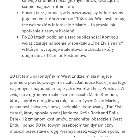
scenie magiczną atmosferę.
Poczuj burzę emocji, w tym wzruszający hołd złożony
jego matce, która zmarła w 1958 roku. Widzowie mogą
też wchodzić w interakcję z Mario – to prawie jak
spotkanie z samym Królem!
Po 20 latach podbijania serc publiczności Kombou
wciąż czaruje na scenie w spektaklu „The Elvis Years”,
w którym występuje utalentowana obsada i który
obejmuje aż 12 zmian kostiumów.
20 lat temu na londyńskim West Endzie miała miejsce
premiera przebojowego musicalu „Jailhouse Rock”, opartego
na jednym z najpopularniejszych utworów Elvisa Presleya. W
związku z ogromnym sukcesem musicalu Mario Kombou,
który zagrał w nim główną rolę, oraz reżyser David Mackay
postanowili stworzyć nowy spektakl zatytułowany „The Elvis
Years”, który opowie o całej karierze Króla Rock and Rolla.
Dzięki 12 zmianom kostiumów, znakomitej obsadzie z West
Endu i ponad 50 kultowym przebojom ten dynamiczny
musical przedstawi drogę Presleya przez wszystkie epoki. Ten
magiczny musical przeniesie cię do czasów, kiedy Presley