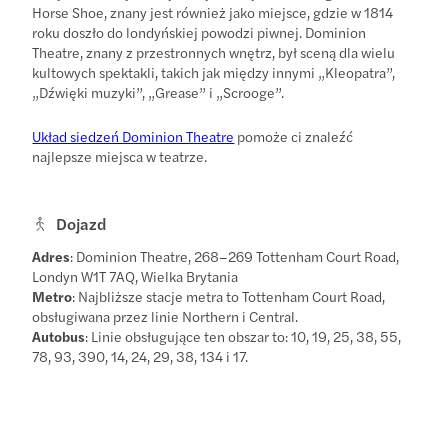
Horse Shoe, znany jest również jako miejsce, gdzie w 1814
roku doszło do londyńskiej powodzi piwnej. Dominion
Theatre, znany z przestronnych wnętrz, był sceną dla wielu
kultowych spektakli, takich jak między innymi „Kleopatra”,
„Dźwięki muzyki”, „Grease” i „Scrooge”.
Układ siedzeń Dominion Theatre
pomoże ci znaleźć
najlepsze miejsca w teatrze.
Dojazd
Adres
: Dominion Theatre, 268–269 Tottenham Court Road,
Londyn W1T 7AQ, Wielka Brytania
Metro
: Najbliższe stacje metra to Tottenham Court Road,
obsługiwana przez linie Northern i Central.
Autobus
: Linie obsługujące ten obszar to: 10, 19, 25, 38, 55,
78, 93, 390, 14, 24, 29, 38, 134 i 17.