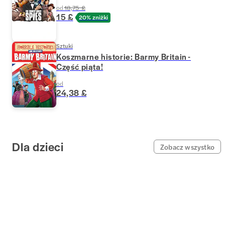
od
18,75 £
15 £
20% zniżki
Sztuki
Koszmarne historie: Barmy Britain -
Część piąta!
od
24,38 £
Dla dzieci
Zobacz wszystko