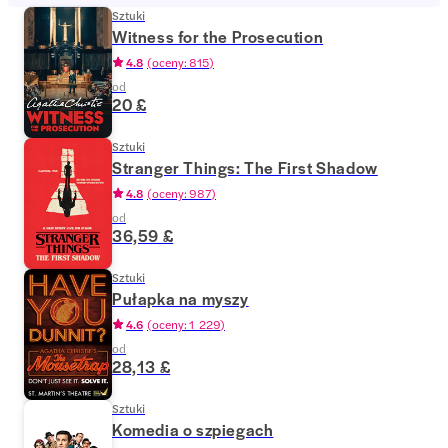
Sztuki
Witness for the Prosecution
4.8
(
oceny: 815
)
od
20 £
Sztuki
Stranger Things: The First Shadow
4.8
(
oceny: 987
)
od
36,59 £
Sztuki
Pułapka na myszy
4.6
(
oceny: 1 229
)
od
28,13 £
Sztuki
Komedia o szpiegach