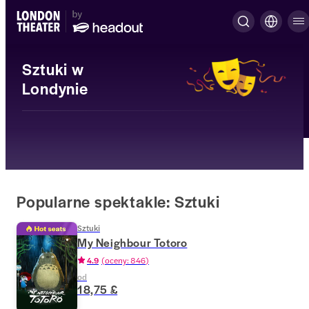
Sztuki w
Londynie
Popularne spektakle: Sztuki
Sztuki
My Neighbour Totoro
4.9
(
oceny: 846
)
od
18,75 £