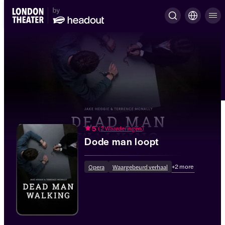
5
(
2 Waarderingen
)
Dode man loopt
+
2
more
Opera
Waargebeurd verhaal