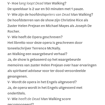
V- Hoe l
ang loopt Dead M
an Walking?
De speelduur is 2 uur en 50 minuten met 1 pauze.
V- Wie zijn de hoofdrolsp
elers van Dead M
an Walking?
De hoofdsterren van de show zijn Christine Rice als
Zuster Helen Prejean en Michael Mayes als Joseph De
Rocher.
V- Wie heeft de Opera geschreven?
Het libretto voor deze opera is geschreven door
toneelschrijver Terrence McNally.
an Walking een waargebeurd verhaal?
Ja, de show is gebaseerd op het waargebeurde
memoires van zuster Helen Prejean over haar ervaringen
als spiritueel adviseur voor ter dood veroordeelde
gevangenen.
V- Wordt de opera in het Engels uitgevoerd?
Ja, de opera wordt in het Engels uitgevoerd met
ondertitels.
V- Wie
heeft de Dead M
an Walking score
gecomponeerd?