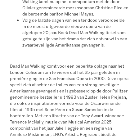
Walking komt nu op het operapodium met de door
Olivier genomineerde mezzosopraan Christine Rice en
de beroemde bariton Michael Mayes.
Volg de laatste dagen van een ter dood veroordeelde
in de meest uitgevoerde nieuwe opera van de
afgelopen 20 jaar. Boek Dead Man Walking tickets om
getuige te zijn van het drama dat zich ontvouwt in een
zwaarbeveiligde Amerikaanse gevangenis.
Dead Man Walking komt voor een beperkte oplage naar het
London Coliseum om te vieren dat het 25 jaar geleden in
première ging in de San Francisco Opera in 2000. Deze opera
speelt zich af achter de tralies van een streng beveiligde
Amerikaanse gevangenis en is gebaseerd op de door Pulitzer
genomineerde bestseller uit 1993 van Zuster Helen Prejean,
die ook de inspiratiebron vormde voor de Oscarwinnende
film uit 1995 met Sean Penn en Susan Sarandon in de
hoofdrollen. Met een libretto van de Tony Award-winnende
Terrence McNally, muziek van Musical America 2025
componist van het jaar Jake Heggie en een regie van
Annilese Miskimmon, ENO's Artistic Regisseur, biedt de