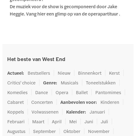
De muziek voor de show is gecomponeerd door Jake
Heggie. Vang hier een glimp op van de operapa
rtituur .
Het beste van West End
Actueel
:
Bestsellers
Nieuw
Binnenkort
Kerst
Critics' choice
Genre
:
Musicals
Toneelstukken
Komedies
Dance
Opera
Ballet
Pantomimes
Cabaret
Concerten
Aanbevolen voor
:
Kinderen
Koppels
Volwassenen
Kalender
:
Januari
Februari
Maart
April
Mei
Juni
Juli
Augustus
September
Oktober
November