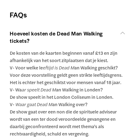
FAQs
Hoeveel kosten de Dead Man Walking
tickets?
De kosten van de kaarten beginnen vanaf £13 en zijn
afhankelijk van het soort zitplaatsen dat je kiest.
V- Voor welke le
eftijd is Dead M
an Walking geschikt?
Voor deze voorstelling geldt geen strikte leeftijdsgrens.
Het is echter het geschiktst voor mensen vanaf 18 jaar.
V- Wa
ar speelt Dead M
an Walking in Londen?
De show speelt in het London Coliseum in Londen.
V-
Waar gaat Dead M
an Walking over?
De show gaat over een non die de spirituele adviseur
wordt van een ter dood veroordeelde gevangene en
daarbij geconfronteerd wordt met thema's als
rechtvaardigheid, schuld en vergeving.