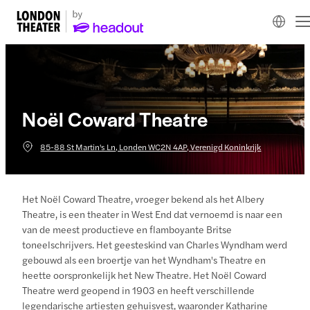
Noël Coward Theatre
85-88 St Martin's Ln, Londen WC2N 4AP, Verenigd Koninkrijk
Het Noël Coward Theatre, vroeger bekend als het Albery
Theatre, is een theater in West End dat vernoemd is naar een
van de meest productieve en flamboyante Britse
toneelschrijvers. Het geesteskind van Charles Wyndham werd
gebouwd als een broertje van het Wyndham's Theatre en
heette oorspronkelijk het New Theatre. Het Noël Coward
Theatre werd geopend in 1903 en heeft verschillende
legendarische artiesten gehuisvest, waaronder Katharine