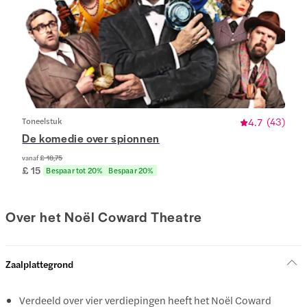
Toneelstuk
4.7
(
43
)
De komedie over spionnen
vanaf
£ 18,75
£ 15
Bespaar tot 20%
Bespaar 20%
Over het Noël Coward Theatre
Zaalplattegrond
Verdeeld over vier verdiepingen heeft het Noël Coward