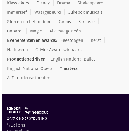
Klassiekers
Disney
Drama
Shakespeare
Immersief
Waargebeurd
Jukebox musicals
Sterren op het podium
Circus
Fantasie
Cabaret
Magie
Alle categorieën
Evenementen en awards
:
Feestdagen
Kerst
Halloween
Olivier Award-winnaars
Productiebedrijven
:
English National Ballet
English National Opera
Theaters
:
A-Z Londense theaters
24/7 ONDERSTEUNING
Bel ons
E-mail ons