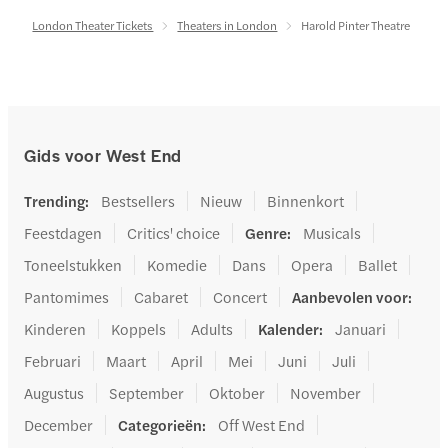
London Theater Tickets
Theaters in London
Harold Pinter Theatre
Gids voor West End
Trending
:
Bestsellers
Nieuw
Binnenkort
Feestdagen
Critics' choice
Genre
:
Musicals
Toneelstukken
Komedie
Dans
Opera
Ballet
Pantomimes
Cabaret
Concert
Aanbevolen voor
:
Kinderen
Koppels
Adults
Kalender
:
Januari
Februari
Maart
April
Mei
Juni
Juli
Augustus
September
Oktober
November
December
Categorieën
:
Off West End