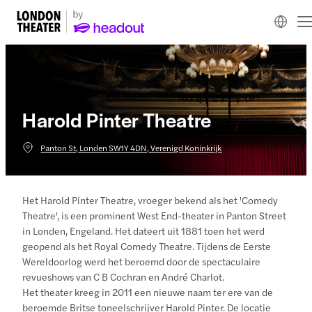
Harold Pinter Theatre
Panton St, Londen SW1Y 4DN, Verenigd Koninkrijk
Het Harold Pinter Theatre, vroeger bekend als het 'Comedy
Theatre', is een prominent West End-theater in Panton Street
in Londen, Engeland. Het dateert uit 1881 toen het werd
geopend als het Royal Comedy Theatre. Tijdens de Eerste
Wereldoorlog werd het beroemd door de spectaculaire
revueshows van C B Cochran en André Charlot.
Het theater kreeg in 2011 een nieuwe naam ter ere van de
beroemde Britse toneelschrijver Harold Pinter. De locatie