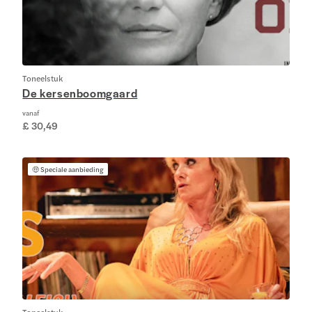
Toneelstuk
De kersenboomgaard
vanaf
£ 30,49
🤑
Speciale aanbieding