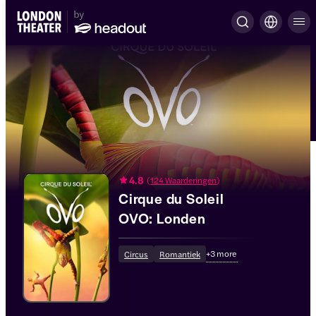
4.8
(
124 Waarderingen
)
Cirque du Soleil
OVO: Londen
+
3
more
Circus
Romantiek