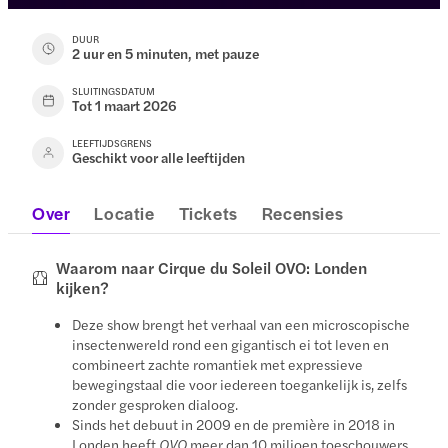
DUUR
2 uur en 5 minuten, met pauze
SLUITINGSDATUM
Tot 1 maart 2026
LEEFTIJDSGRENS
Geschikt voor alle leeftijden
Over
Locatie
Tickets
Recensies
Waarom naar Cirque du Soleil OVO: Londen
kijken?
Deze show brengt het verhaal van een microscopische
insectenwereld rond een gigantisch ei tot leven en
combineert zachte romantiek met expressieve
bewegingstaal die voor iedereen toegankelijk is, zelfs
zonder gesproken dialoog.
Sinds het debuut in 2009 en de première in 2018 in
Londen heeft
OVO
meer dan 10 miljoen toeschouwers