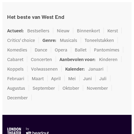
Het beste van West End
Actueel
:
Bestsellers
Nieuw
Binnenkort
Kerst
Critics' choice
Genre
:
Musicals
Toneelstukken
Komedies
Dance
Opera
Ballet
Pantomimes
Cabaret
Concerten
Aanbevolen voor
:
Kinderen
Koppels
Volwassenen
Kalender
:
Januari
Februari
Maart
April
Mei
Juni
Juli
Augustus
September
Oktober
November
December