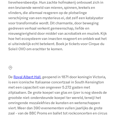
lieveheersbeestje. Hun zachte hofmakerij ontvouwt zich in
een bruisende wereld van mieren, spinnen, krekels en
vlinders, die allemaal reageren op de plotselinge
verschijning van een mysterieus ei, dat zelf een katalysator
voor transformatie wordt. Dit charmante, door beweging
gedreven verhaal verkent gemeenschap, liefde en
nieuwsgierigheid door middel van acrobatiek en muziek. Kijk
hoe het ecosysteem van insecten reageert en ontdek wat het
ei uiteindelijk echt betekent. Boek je tickets voor Cirque du
Soleil OVO om erachter te komen.
De
Royal Albert Hall
, geopend in 1871 door koningin Victoria,
is een iconische Italiaanse concertzaal in South Kensington
met een capaciteit van ongeveer 5.272 gasten met
zitplaatsen. De grote koepel van glas en ijzer is nog steeds de
grootste niet-ondersteunde koepel ter wereld, terwijl het
omringende mozaïekfries de kunsten en wetenschappen
viert. Meer dan 390 evenementen vullen jaarlijks de grote
zaal - van de BBC Proms en ballet tot rockconcerten en circus