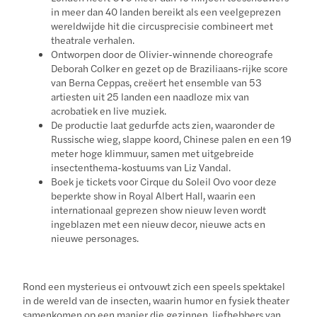
in meer dan 40 landen bereikt als een veelgeprezen
wereldwijde hit die circusprecisie combineert met
theatrale verhalen.
Ontworpen door de Olivier-winnende choreografe
Deborah Colker en gezet op de Braziliaans-rijke score
van Berna Ceppas, creëert het ensemble van 53
artiesten uit 25 landen een naadloze mix van
acrobatiek en live muziek.
De productie laat gedurfde acts zien, waaronder de
Russische wieg, slappe koord, Chinese palen en een 19
meter hoge klimmuur, samen met uitgebreide
insectenthema-kostuums van Liz Vandal.
Boek je tickets voor Cirque du Soleil Ovo voor deze
beperkte show in Royal Albert Hall, waarin een
internationaal geprezen show nieuw leven wordt
ingeblazen met een nieuw decor, nieuwe acts en
nieuwe personages.
Rond een mysterieus ei ontvouwt zich een speels spektakel
in de wereld van de insecten, waarin humor en fysiek theater
samenkomen op een manier die gezinnen, liefhebbers van