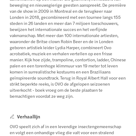
beweging en nieuwsgierige geesten aanspreekt. De première
van de show in 2009 in Montreal en de terugkeer naar
Londen in 2018, gecombineerd met een tournee langs 155
steden in 26 landen en meer dan 7 miljoen toeschouwers,
bewijzen het internationale succes en het verfijnde
vakmanschap. Met meer dan 100 internationale artiesten,
waaronder de Britse clown Robin Beer en de in Londen
geboren artistiek leider Lydia Harper, combineert Ovo
acrobatiek, muziek en verhalen vertellen op een frisse
manier. Kijk hoe zijde, trampoline, contortion, ladder, Chinese
palen en een torenhoge klimmuur van 19 meter tot leven
komen in surrealistische kostuums en een Braziliaans
geïnspireerde soundtrack. Terug in Royal Albert Hall voor een
strikt beperkte reeks, is OVO de afgelopen seizoenen
uitverkocht - boek vroeg om de beste plaatsen te
bemachtigen voordat ze weg zijn.
Verhaallijn
OVO speelt zich af in een levendige insectengemeenschap
en volgt een onhandige vlieg die valt voor een stralend