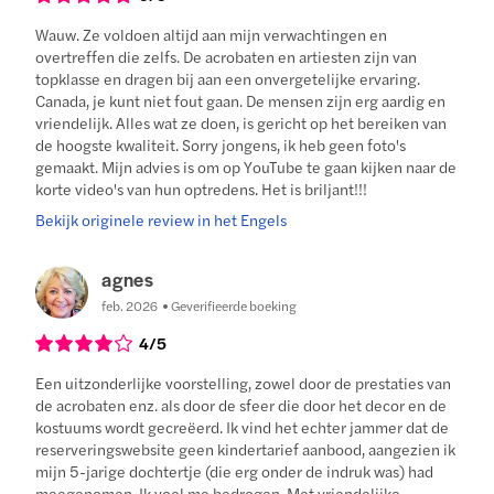
Wauw. Ze voldoen altijd aan mijn verwachtingen en
overtreffen die zelfs. De acrobaten en artiesten zijn van
topklasse en dragen bij aan een onvergetelijke ervaring.
Canada, je kunt niet fout gaan. De mensen zijn erg aardig en
vriendelijk. Alles wat ze doen, is gericht op het bereiken van
de hoogste kwaliteit. Sorry jongens, ik heb geen foto's
gemaakt. Mijn advies is om op YouTube te gaan kijken naar de
korte video's van hun optredens. Het is briljant!!!
Bekijk originele review in het Engels
agnes
feb. 2026
Geverifieerde boeking
4
/5
Een uitzonderlijke voorstelling, zowel door de prestaties van
de acrobaten enz. als door de sfeer die door het decor en de
kostuums wordt gecreëerd. Ik vind het echter jammer dat de
reserveringswebsite geen kindertarief aanbood, aangezien ik
mijn 5-jarige dochtertje (die erg onder de indruk was) had
meegenomen. Ik voel me bedrogen. Met vriendelijke