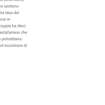
 si sentono
ia idea del
sono in
coppia ha dieci
 pastafariano che
on potrebbero
li incontrare di