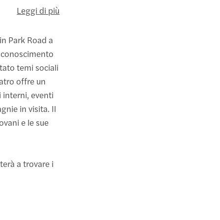
Leggi di più
o in Park Road a
 riconoscimento
tato temi sociali
atro offre un
interni, eventi
ie in visita. Il
ovani e le sue
uterà a trovare i