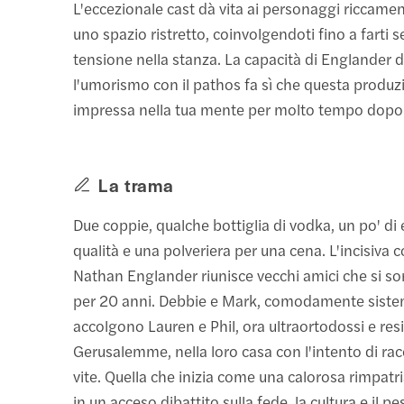
L'eccezionale cast dà vita ai personaggi riccamen
uno spazio ristretto, coinvolgendoti fino a farti se
tensione nella stanza. La capacità di Englander d
l'umorismo con il pathos fa sì che questa produ
impressa nella tua mente per molto tempo dopo l
La trama
Due coppie, qualche bottiglia di vodka, un po' di 
qualità e una polveriera per una cena. L'incisiva
Nathan Englander riunisce vecchi amici che si so
per 20 anni. Debbie e Mark, comodamente sistema
accolgono Lauren e Phil, ora ultraortodossi e res
Gerusalemme, nella loro casa con l'intento di rac
vite. Quella che inizia come una calorosa rimpatr
in un acceso dibattito sulla fede, la cultura e il pe