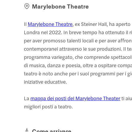
Marylebone Theatre
Il
Marylebone Theatre
, ex Steiner Hall, ha apert
Londra nel 2022. In breve tempo ha ottenuto il
per aver promosso talenti locali e per aver affron
contemporanei attraverso le sue produzioni. Il te
programma variegato, che comprende spettacoli 
di musica, danza e poesia, oltre a ospitare compagn
teatro è noto anche per i suoi programmi per i gi
iniziative educative.
La
mappa dei posti del Marylebone Theater
ti ai
migliori posti a teatro.
Come arrivare