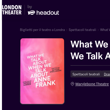
Biglietti per il teatro a Londra
Spettacoli teatrali
What W
What We 
We Talk 
Spettacoli teatrali
Dr
Marylebone Theatre