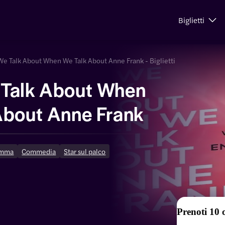
Biglietti
e Talk About When We Talk About Anne Frank - Biglietti
Talk About When
About Anne Frank
amma
Commedia
Star sul palco
Prenoti 10 o