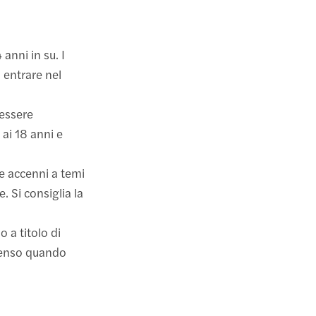
anni in su. I
 entrare nel
 essere
ai 18 anni e
e accenni a temi
e. Si consiglia la
 a titolo di
nsenso quando