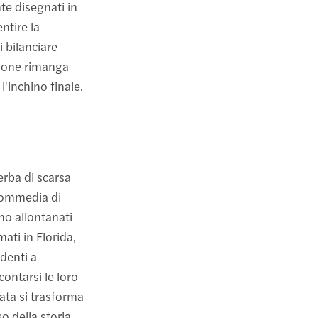
te disegnati in
ntire la
i bilanciare
zione rimanga
'inchino finale.
erba di scarsa
 commedia di
no allontanati
ti in Florida,
identi a
contarsi le loro
iata si trasforma
so della storia.