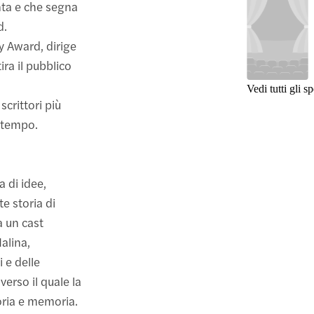
anta e che segna
d.
ny Award, dirige
ra il pubblico
Vedi tutti gli sp
crittori più
 tempo.
 di idee,
te storia di
a un cast
alina,
 e delle
averso il quale la
toria e memoria.