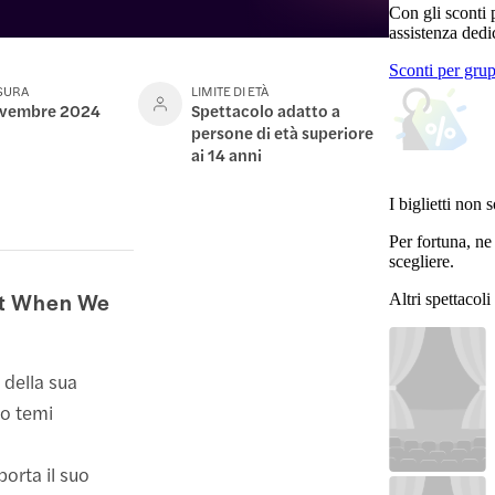
Con gli sconti 
assistenza dedi
Sconti per gru
USURA
LIMITE DI ETÀ
ovembre 2024
Spettacolo adatto a
persone di età superiore
ai 14 anni
I biglietti non 
Per fortuna, ne
scegliere.
ut When We
Altri spettacol
 della sua
do temi
orta il suo