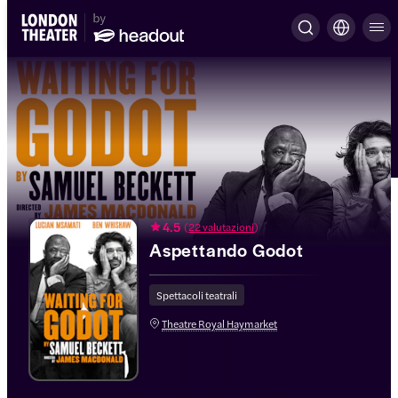
4.5
(
22 valutazioni
)
Aspettando Godot
Spettacoli teatrali
Theatre Royal Haymarket