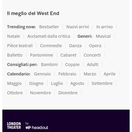
Il meglio del West End
Trending now
:
Bestseller
Nuovi arrivi
In arrivo
Natale
Acclamati dalla critica
Generi
:
Musical
Pièce teatrali
Commedie
Danza
Opera
Balletto
Pantomime
Cabaret
Concerti
Consigliati per
:
Bambini
Coppie
Adulti
Calendario
:
Gennaio
Febbraio
Marzo
Aprile
Maggio
Giugno
Luglio
Agosto
Settembre
Ottobre
Novembre
Dicembre