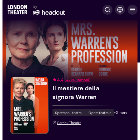
4.4
(
47 valutazioni
)
Il mestiere della
signora Warren
+
3
more
Spettacoli teatrali
Opera teatrale
Garrick Theatre