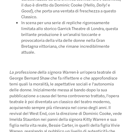
il duo è diretto da Dominic Cooke (
Hello, Dolly!
e
Good
), che porta una ventata di freschezza a questo
Classico.
In scena per una serie di repliche rigorosamente
limitata allo storico Garrick Theatre di Londra, questa
brillante produzione è un'analisi toccante e
provocatoria della vita delle donne nella Gran
Bretagna vittoriana, che rimane incredibilmente
attuale.
La professione della signora Warren
è un'opera teatrale di
George Bernard Shaw che fa riflettere e che approfondisce
temi quali la moralità, le aspettative sociali e l'autonomia
delle donne. Inizialmente messa al bando dopo la sua
pubblicazione a causa del tema controverso trattato, l'opera
teatrale è poi diventata un classico del teatro moderno,
acquisendo sempre più rilevanza nel corso degli anni. Il
revival del West End, con la direzione di Dominic Cooke, vede
Imelda Staunton nei panni della signora Kitty Warren e sua
figlia nella vita reale, Bessie Carter, in quelli della figlia Vivie
Warren, regalando al pubblico un livello di autenticità che