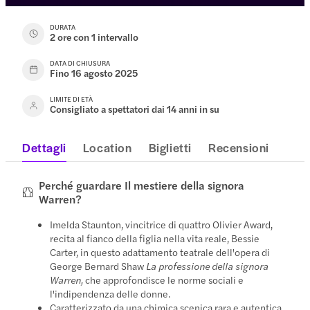
DURATA
2 ore con 1 intervallo
DATA DI CHIUSURA
Fino 16 agosto 2025
LIMITE DI ETÀ
Consigliato a spettatori dai 14 anni in su
Dettagli
Location
Biglietti
Recensioni
Perché guardare Il mestiere della signora
Warren?
Imelda Staunton, vincitrice di quattro Olivier Award,
recita al fianco della figlia nella vita reale, Bessie
Carter, in questo adattamento teatrale dell'opera di
George Bernard Shaw
La professione della signora
Warren,
che approfondisce le norme sociali e
l'indipendenza delle donne.
Caratterizzato da una chimica scenica rara e autentica,