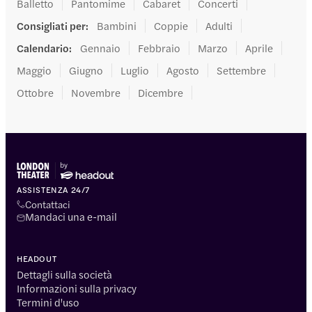
Balletto
Pantomime
Cabaret
Concerti
Consigliati per
:
Bambini
Coppie
Adulti
Calendario
:
Gennaio
Febbraio
Marzo
Aprile
Maggio
Giugno
Luglio
Agosto
Settembre
Ottobre
Novembre
Dicembre
ASSISTENZA 24/7
Contattaci
Mandaci una e-mail
HEADOUT
Dettagli sulla società
Informazioni sulla privacy
Termini d'uso