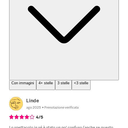
Con immagini
4+ stelle
3 stelle
<3 stelle
Linde
ago 2025
Prenotazione verificata
4
/5
Lo spettacolo in sé è stato un po' confuso (anche se questo